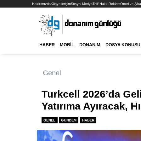
Hakkımızda
Künye
İletişim
Sosyal Medya
Telif Hakkı
Reklam
Öneri ve Şika
HABER
MOBIL
DONANIM
DOSYA KONUSU
Genel
Turkcell 2026’da Geli
Yatırıma Ayıracak, H
GENEL
GUNDEM
HABER