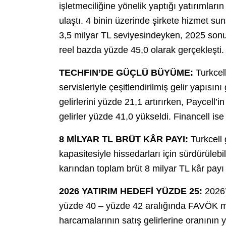
işletmeciliğine yönelik yaptığı yatırımları
ulaştı. 4 binin üzerinde şirkete hizmet sun
3,5 milyar TL seviyesindeyken, 2025 sonu
reel bazda yüzde 45,0 olarak gerçekleşti.
TECHFIN’DE GÜÇLÜ BÜYÜME:
Turkcell,
servisleriyle çeşitlendirilmiş gelir yapısı
gelirlerini yüzde 21,1 artırırken, Paycel
gelirler yüzde 41,0 yükseldi. Financell ise
8 MİLYAR TL BRÜT KÂR PAYI:
Turkcell
kapasitesiyle hissedarları için sürdürülebi
karından toplam brüt 8 milyar TL kâr payı 
2026 YATIRIM HEDEFİ YÜZDE 25:
2026’
yüzde 40 – yüzde 42 aralığında FAVÖK mar
harcamalarının satış gelirlerine oranının