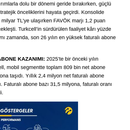
ırımlarla dolu bir dönemi geride bırakırken, güçlü
ratejik önceliklerini hayata geçirdi. Konsolide
241 milyar TL’ye ulaşırken FAVÖK marjı 1,2 puan
leşti. Turkcell’in sürdürülen faaliyet kârı yüzde
aynı zamanda, son 26 yılın en yüksek faturalı abone
 ABONE KAZANIMI:
2025’te bir önceki yılın
ell, mobil segmentte toplam 809 bin net abone
a taşıdı. Yıllık 2,4 milyon net faturalı abone
. Faturalı abone bazı 31,5 milyona, faturalı oranı
i.