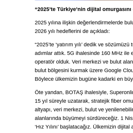
“2025’te Türkiye’nin dijital omurgasını
2025 yılına ilişkin değerlendirmelerde bu
2026 yılı hedeflerini de açıkladı:
“2025’te ‘yatırım yılı’ dedik ve sözümüzü t
adımlar attık. 5G ihalesinde 160 MHz ile
operatör olduk. Veri merkezi ve bulut alanın
bulut bölgesini kurmak üzere Google Cloud i
Böylece ülkemizin bugüne kadarki en büyük
Öte yandan, BOTAŞ ihalesiyle, Superonline
15 yıl süreyle uzatarak, stratejik fiber o
altyapı, veri merkezi, bulut ve yenilenebili
alanlarında büyümeyi sürdüreceğiz. 1 Nisa
‘Hız Yılını’ başlatacağız. Ülkemizin dijital