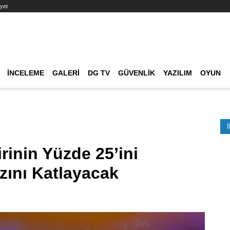
yet
Ana dolaşım
İNCELEME
GALERI
DG TV
GÜVENLIK
YAZILIM
OYUN
Etkinlik Ara
rinin Yüzde 25’ini
ızını Katlayacak