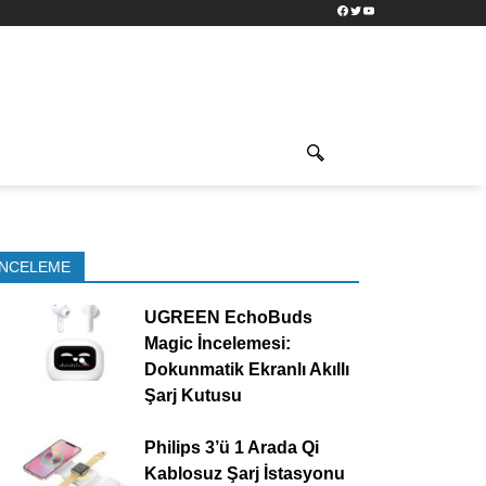
Facebook
Twitter
YouTube
İNCELEME
UGREEN EchoBuds
Magic İncelemesi:
Dokunmatik Ekranlı Akıllı
Şarj Kutusu
Philips 3’ü 1 Arada Qi
Kablosuz Şarj İstasyonu