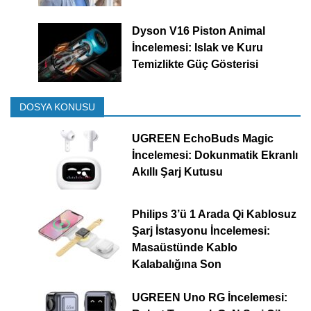
Dyson V16 Piston Animal
İncelemesi: Islak ve Kuru
Temizlikte Güç Gösterisi
DOSYA KONUSU
UGREEN EchoBuds Magic
İncelemesi: Dokunmatik Ekranlı
Akıllı Şarj Kutusu
Philips 3’ü 1 Arada Qi Kablosuz
Şarj İstasyonu İncelemesi:
Masaüstünde Kablo
Kalabalığına Son
UGREEN Uno RG İncelemesi: