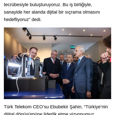
tecrübesiyle buluşturuyoruz. Bu iş birliğiyle,
sanayide her alanda dijital bir sıçrama olmasını
hedefliyoruz” dedi.
Türk Telekom CEO’su Ebubekir Şahin, “Türkiye’nin
dijital dönüşümüne liderlik etme vizyonumuz