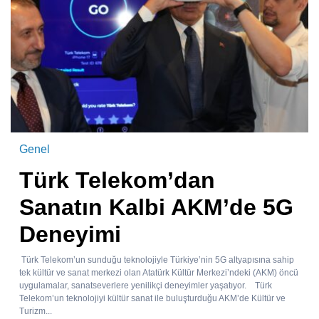
Genel
Türk Telekom’dan
Sanatın Kalbi AKM’de 5G
Deneyimi
Türk Telekom’un sunduğu teknolojiyle Türkiye’nin 5G altyapısına sahip
tek kültür ve sanat merkezi olan Atatürk Kültür Merkezi’ndeki (AKM) öncü
uygulamalar, sanatseverlere yenilikçi deneyimler yaşatıyor. Türk
Telekom’un teknolojiyi kültür sanat ile buluşturduğu AKM’de Kültür ve
Turizm...