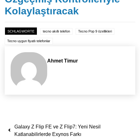
Kolaylaştıracak
SCHLAGWORTE
tecno akıllı telefon
Tecno Pop 9 özellikleri
Tecno uygun fiyatlı telefonlar
Ahmet Timur
Yazı dolaşımı
Galaxy Z Flip FE ve Z Flip7: Yeni Nesil
Katlanabilirlerde Exynos Farkı