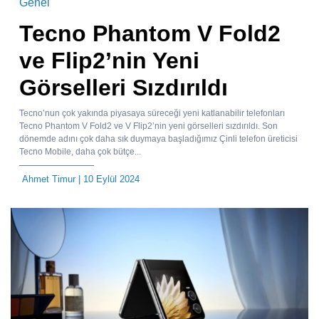
Genel
Tecno Phantom V Fold2
ve Flip2’nin Yeni
Görselleri Sızdırıldı
Tecno’nun çok yakında piyasaya süreceği yeni katlanabilir telefonları
Tecno Phantom V Fold2 ve V Flip2’nin yeni görselleri sızdırıldı. Son
dönemde adını çok daha sık duymaya başladığımız Çinli telefon üreticisi
Tecno Mobile, daha çok bütçe...
Ahmet Timur
| 10 Eylül 2024