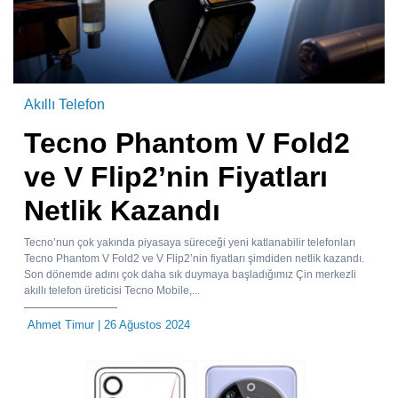
Akıllı Telefon
Tecno Phantom V Fold2
ve V Flip2’nin Fiyatları
Netlik Kazandı
Tecno’nun çok yakında piyasaya süreceği yeni katlanabilir telefonları
Tecno Phantom V Fold2 ve V Flip2’nin fiyatları şimdiden netlik kazandı.
Son dönemde adını çok daha sık duymaya başladığımız Çin merkezli
akıllı telefon üreticisi Tecno Mobile,...
Ahmet Timur
| 26 Ağustos 2024