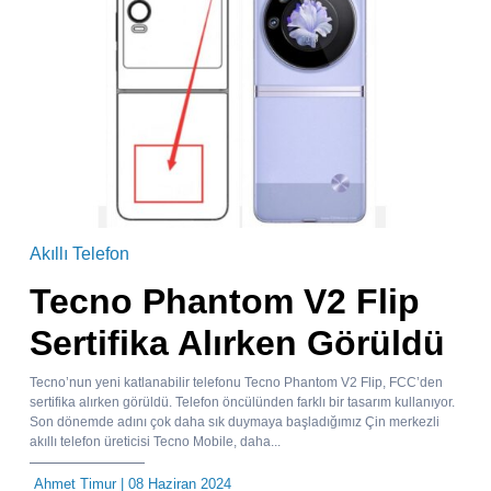
Akıllı Telefon
Tecno Phantom V2 Flip
Sertifika Alırken Görüldü
Tecno’nun yeni katlanabilir telefonu Tecno Phantom V2 Flip, FCC’den
sertifika alırken görüldü. Telefon öncülünden farklı bir tasarım kullanıyor.
Son dönemde adını çok daha sık duymaya başladığımız Çin merkezli
akıllı telefon üreticisi Tecno Mobile, daha...
Ahmet Timur
| 08 Haziran 2024