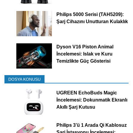
Philips 5000 Serisi (TAH5209):
Şarj Cihazını Unutturan Kulaklık
Dyson V16 Piston Animal
İncelemesi: Islak ve Kuru
Temizlikte Güç Gösterisi
DOSYA KONUSU
UGREEN EchoBuds Magic
İncelemesi: Dokunmatik Ekranlı
Akıllı Şarj Kutusu
Philips 3’ü 1 Arada Qi Kablosuz
Şarj İstasyonu İncelemesi: