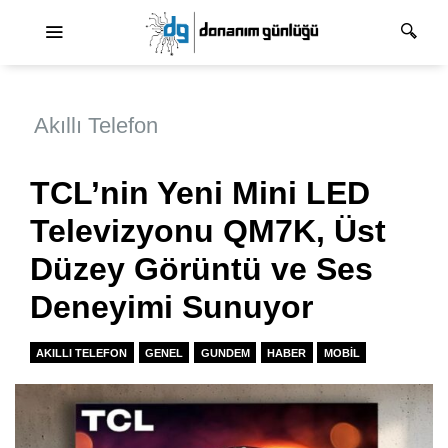
Ana dolaşım
Akıllı Telefon
TCL’nin Yeni Mini LED
Televizyonu QM7K, Üst
Düzey Görüntü ve Ses
Deneyimi Sunuyor
AKILLI TELEFON
GENEL
GUNDEM
HABER
MOBIL