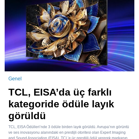
Genel
TCL, EISA’da üç farklı
kategoride ödüle layık
görüldü
TCL, EISA Ödülleri’nde 3 ödüle birden layık görüldü. Avrupa’nın görüntü
ve ses inovasyonu alanındaki en prestijli otoritesi olan Expert Imaging
and Sound Association (EISA), TCL’e üç prestijli ödül vererek markanın