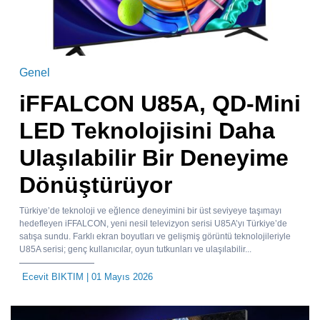
Genel
iFFALCON U85A, QD-Mini
LED Teknolojisini Daha
Ulaşılabilir Bir Deneyime
Dönüştürüyor
Türkiye’de teknoloji ve eğlence deneyimini bir üst seviyeye taşımayı
hedefleyen iFFALCON, yeni nesil televizyon serisi U85A’yı Türkiye’de
satışa sundu. Farklı ekran boyutları ve gelişmiş görüntü teknolojileriyle
U85A serisi; genç kullanıcılar, oyun tutkunları ve ulaşılabilir...
Ecevit BIKTIM
| 01 Mayıs 2026