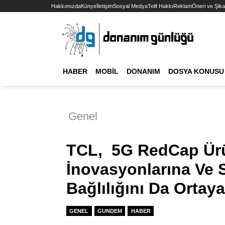
Hakkımızda
Künye
İletişim
Sosyal Medya
Telif Hakkı
Reklam
Öneri ve Şika
HABER
MOBIL
DONANIM
DOSYA KONUSU
Genel
TCL, 5G RedCap Ürün
İnovasyonlarına Ve S
Bağlılığını Da Ortay
GENEL
GUNDEM
HABER