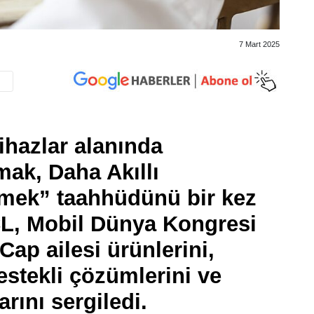
7 Mart 2025
cihazlar alanında
mak, Daha Akıllı
rmek” taahhüdünü bir kez
CL, Mobil Dünya Kongresi
ap ailesi ürünlerini,
estekli çözümlerini ve
arını sergiledi.