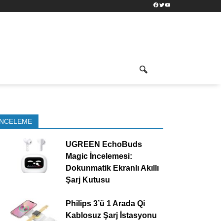
Facebook
Twitter
YouTube
İNCELEME
UGREEN EchoBuds
Magic İncelemesi:
Dokunmatik Ekranlı Akıllı
Şarj Kutusu
Philips 3’ü 1 Arada Qi
Kablosuz Şarj İstasyonu