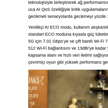
teknolojisiyle birleştirerek ağ performan
uca AI QoS özelliğiyle kritik uygulamaları
gecikmeli senaryolarda gecikmeyi yüzde 1
Yenilikçi AI ECO modu, kullanım alışkanlık
standart ECO moduna kıyasla güç tüketimi
5G için 7.01 Gbps’ye ve çift bantlı Wi-Fi 
512 Wi-Fi bağlantısını ve 13dBi’ye kadar 
kapsama alanı ve hızlı veri iletimi sağlıyo
çevrimiçi oyun gibi yüksek performans gere