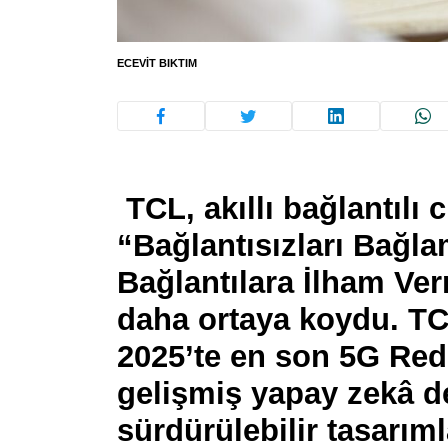
ECEVIT BIKTIM
TCL, akıllı bağlantılı 
“Bağlantısızları Bağla
Bağlantılara İlham Ve
daha ortaya koydu. T
2025’te en son 5G RedC
gelişmiş yapay zekâ d
sürdürülebilir tasarıml