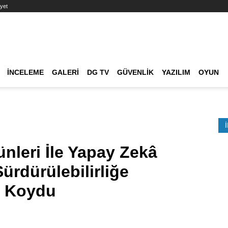
yet
Ana dolaşım
İNCELEME
GALERI
DG TV
GÜVENLIK
YAZILIM
OYUN
Etkinlik Ara
leri İle Yapay Zekâ
ürdürülebilirliğe
a Koydu