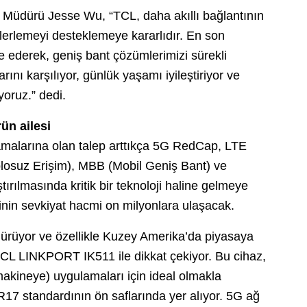
el Müdürü Jesse Wu, “TCL, daha akıllı bağlantının
 ilerlemeyi desteklemeye kararlıdır. En son
gre ederek, geniş bant çözümlerimizi sürekli
çlarını karşılıyor, günlük yaşamı iyileştiriyor ve
yoruz.” dedi.
ün ailesi
amalarına olan talep arttıkça 5G RedCap, LTE
losuz Erişim), MBB (Mobil Geniş Bant) ve
tırılmasında kritik bir teknoloji haline gelmeye
jinin sevkiyat hacmi on milyonlara ulaşacak.
rüyor ve özellikle Kuzey Amerika’da piyasaya
 TCL LINKPORT IK511 ile dikkat çekiyor. Bu cihaz,
akineye) uygulamaları için ideal olmakla
 standardının ön saflarında yer alıyor. 5G ağ