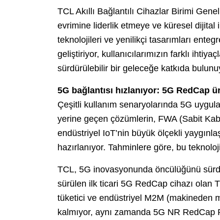
TCL Akıllı Bağlantılı Cihazlar Birimi Gen
evrimine liderlik etmeye ve küresel dijital
teknolojileri ve yenilikçi tasarımları ente
geliştiriyor, kullanıcılarımızın farklı ihtiya
sürdürülebilir bir geleceğe katkıda bulunu
5G bağlantısı hızlanıyor: 5G RedCap ür
Çeşitli kullanım senaryolarında 5G uygul
yerine geçen çözümlerin, FWA (Sabit Kab
endüstriyel IoT’nin büyük ölçekli yaygınlaş
hazırlanıyor. Tahminlere göre, bu teknolo
TCL, 5G inovasyonunda öncülüğünü sürdü
sürülen ilk ticari 5G RedCap cihazı olan
tüketici ve endüstriyel M2M (makineden m
kalmıyor, aynı zamanda 5G NR RedCap R17