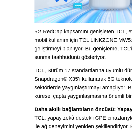
5G RedCap kapsamını genişleten TCL, ev
mobil kullanım için TCL LINKZONE MW511’in
geliştirmeyi planlıyor. Bu genişleme, TCL’
sunma taahhüdünü gösteriyor.
TCL, Sürüm 17 standartlarına uyumlu dün
Snapdragon® X35’i kullanarak 5G teknolojis
sektörlerde yaygınlaştırmayı amaçlıyor. Bu s
küresel çapta yaygınlaşmasına önemli bir 
Daha akıllı bağlantıların öncüsü: Yapa
TCL, yapay zekâ destekli CPE cihazları
ile ağ deneyimini yeniden şekillendiriyor