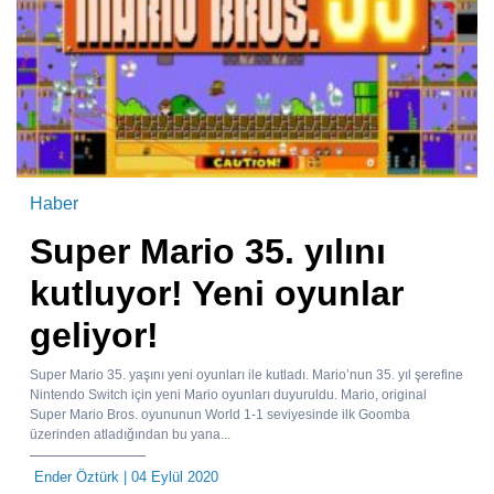
Haber
Super Mario 35. yılını
kutluyor! Yeni oyunlar
geliyor!
Super Mario 35. yaşını yeni oyunları ile kutladı. Mario’nun 35. yıl şerefine
Nintendo Switch için yeni Mario oyunları duyuruldu. Mario, original
Super Mario Bros. oyununun World 1-1 seviyesinde ilk Goomba
üzerinden atladığından bu yana...
Ender Öztürk
| 04 Eylül 2020