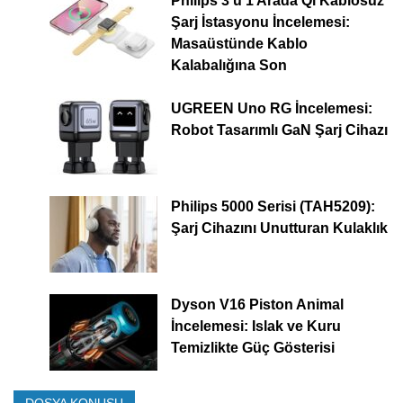
Philips 3’ü 1 Arada Qi Kablosuz
Şarj İstasyonu İncelemesi:
Masaüstünde Kablo
Kalabalığına Son
UGREEN Uno RG İncelemesi:
Robot Tasarımlı GaN Şarj Cihazı
Philips 5000 Serisi (TAH5209):
Şarj Cihazını Unutturan Kulaklık
Dyson V16 Piston Animal
İncelemesi: Islak ve Kuru
Temizlikte Güç Gösterisi