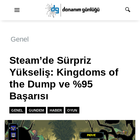
Ana dolaşım
Genel
Steam’de Sürpriz
Yükseliş: Kingdoms of
the Dump ve %95
Başarısı
GENEL
GUNDEM
HABER
OYUN