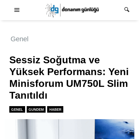
Ana dolaşım
Genel
Sessiz Soğutma ve
Yüksek Performans: Yeni
Minisforum UM750L Slim
Tanıtıldı
GENEL
GUNDEM
HABER