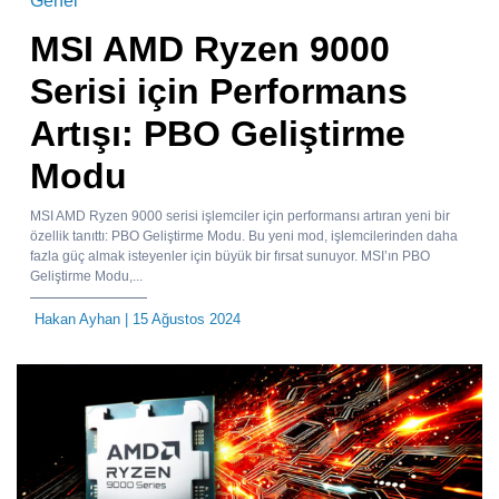
Genel
MSI AMD Ryzen 9000
Serisi için Performans
Artışı: PBO Geliştirme
Modu
MSI AMD Ryzen 9000 serisi işlemciler için performansı artıran yeni bir
özellik tanıttı: PBO Geliştirme Modu. Bu yeni mod, işlemcilerinden daha
fazla güç almak isteyenler için büyük bir fırsat sunuyor. MSI’ın PBO
Geliştirme Modu,...
Hakan Ayhan
| 15 Ağustos 2024