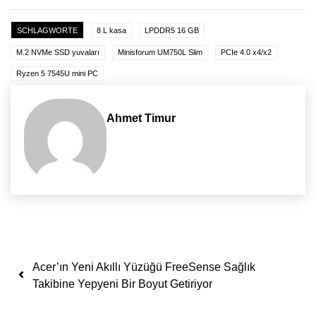
SCHLAGWORTE
8 L kasa
LPDDR5 16 GB
M.2 NVMe SSD yuvaları
Minisforum UM750L Slim
PCIe 4.0 x4/x2
Ryzen 5 7545U mini PC
Ahmet Timur
Yazı dolaşımı
Acer’ın Yeni Akıllı Yüzüğü FreeSense Sağlık
Takibine Yepyeni Bir Boyut Getiriyor