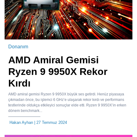
Donanım
AMD Amiral Gemisi
Ryzen 9 9950X Rekor
Kırdı
AMD amiral gemisi Ryzen 9 9950X büyük ses getirdi. Henüz piyasaya
çıkmadan önce, bu işlemci 6 GHz’e ulaşarak rekor kırdı ve performans
testlerinde oldukça etkileyici sonuçlar elde etti. Ryzen 9 9950X’in erken
dönem benchmark...
Hakan Ayhan
| 27 Temmuz 2024