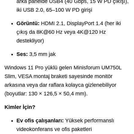
arka panelde USB4 (40 Gbps, 15 W PD çıkışı),
iki USB 2.0, 65–100 W PD girişi
Görüntü:
HDMI 2.1, DisplayPort 1.4 (her iki
çıkış da 8K@60 Hz veya 4K@120 Hz
destekliyor)
Ses:
3,5 mm jak
Windows 11 Pro yüklü gelen Minisforum UM750L
Slim, VESA montaj braketi sayesinde monitör
arkasına veya dar raflara kolayca gizlenebiliyor
(boyutlar: 130 × 126,5 × 50,4 mm).
Kimler İçin?
Ev ofis çalışanları:
Yüksek performanslı
videokonferans ve ofis paketleri