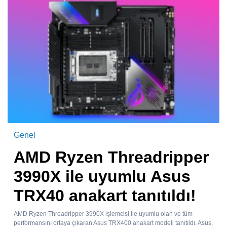
Genel
AMD Ryzen Threadripper
3990X ile uyumlu Asus
TRX40 anakart tanıtıldı!
AMD Ryzen Threadripper 3990X işlemcisi ile uyumlu olan ve tüm
performansını ortaya çıkaran Asus TRX400 anakart modeli tanıtıldı. Asus,