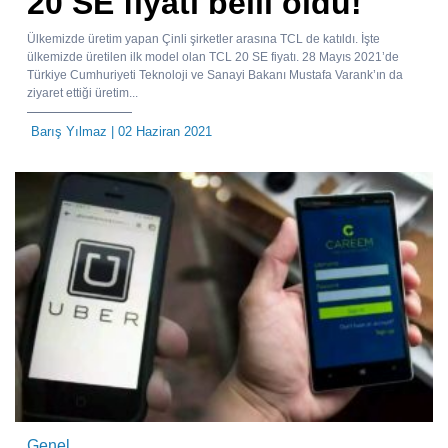
20 SE fiyatı belli oldu!
Ülkemizde üretim yapan Çinli şirketler arasına TCL de katıldı. İşte
ülkemizde üretilen ilk model olan TCL 20 SE fiyatı. 28 Mayıs 2021’de
Türkiye Cumhuriyeti Teknoloji ve Sanayi Bakanı Mustafa Varank’ın da
ziyaret ettiği üretim...
Barış Yılmaz
| 02 Haziran 2021
Genel