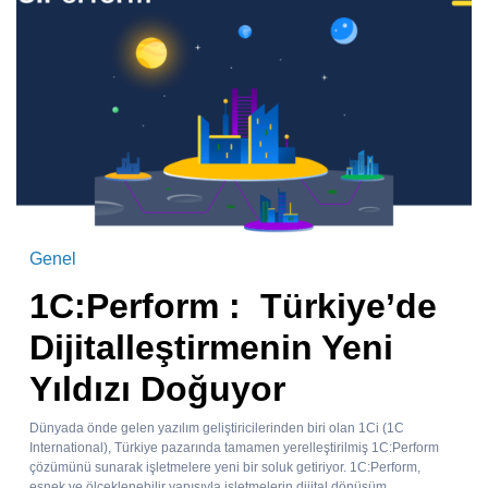
Genel
1C:Perform : Türkiye’de
Dijitalleştirmenin Yeni
Yıldızı Doğuyor
Dünyada önde gelen yazılım geliştiricilerinden biri olan 1Ci (1C
International), Türkiye pazarında tamamen yerelleştirilmiş 1C:Perform
çözümünü sunarak işletmelere yeni bir soluk getiriyor. 1C:Perform,
esnek ve ölçeklenebilir yapısıyla işletmelerin dijital dönüşüm