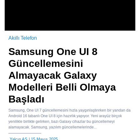
Akıllı Telefon
Samsung One UI 8
Güncellemesini
Almayacak Galaxy
Modelleri Belli Olmaya
Başladı
Samsung, One UI 7 güncellemesini hızla yaygınlaştırırken bir yandan da
Android 16 tabanlı One UI 8 için hazırlık yapıyor. Yeni arayüz birçok
yenilikle birlikte gelirken, bazı Galaxy cihazlar bu güncellemeyi
alamayacak. Samsung, yazılım güncellemelerinde...
Yalçın AS
| 15 Mayıs 2025