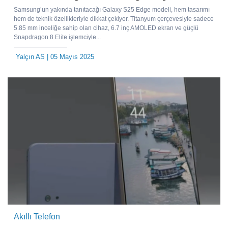
Samsung’un yakında tanıtacağı Galaxy S25 Edge modeli, hem tasarımı
hem de teknik özellikleriyle dikkat çekiyor. Titanyum çerçevesiyle sadece
5.85 mm inceliğe sahip olan cihaz, 6.7 inç AMOLED ekran ve güçlü
Snapdragon 8 Elite işlemciyle...
Yalçın AS
| 05 Mayıs 2025
Akıllı Telefon