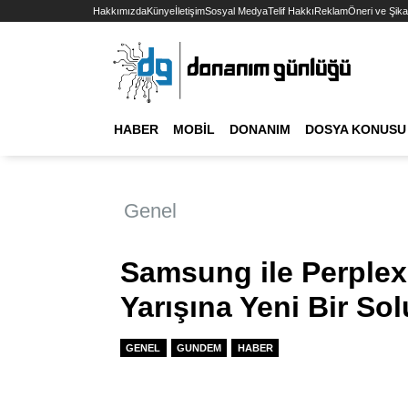
Hakkımızda
Künye
İletişim
Sosyal Medya
Telif Hakkı
Reklam
Öneri ve Şika
HABER
MOBIL
DONANIM
DOSYA KONUSU
Genel
Samsung ile Perplexi
Yarışına Yeni Bir Sol
GENEL
GUNDEM
HABER