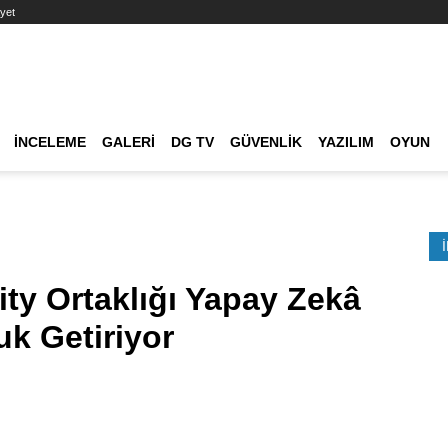
yet
Ana dolaşım
İNCELEME
GALERI
DG TV
GÜVENLIK
YAZILIM
OYUN
Etkinlik Ara
ty Ortaklığı Yapay Zekâ
uk Getiriyor