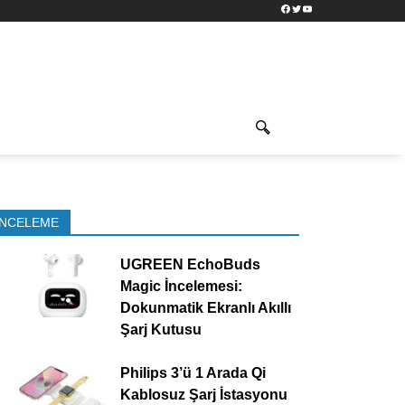
Facebook
Twitter
YouTube
İNCELEME
UGREEN EchoBuds
Magic İncelemesi:
Dokunmatik Ekranlı Akıllı
Şarj Kutusu
Philips 3’ü 1 Arada Qi
Kablosuz Şarj İstasyonu