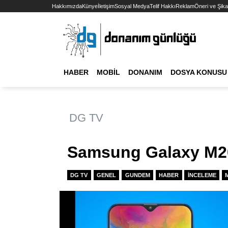
Hakkımızda
Künye
İletişim
Sosyal Medya
Telif Hakkı
Reklam
Öneri ve Şika
HABER
MOBIL
DONANIM
DOSYA KONUSU
DG TV
Samsung Galaxy M2
DG TV
GENEL
GUNDEM
HABER
İNCELEME