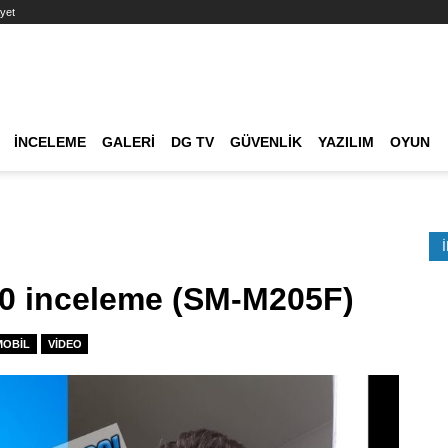
yet
Ana dolaşım
İNCELEME
GALERI
DG TV
GÜVENLIK
YAZILIM
OYUN
Etkinlik Ara
0 inceleme (SM-M205F)
MOBIL
VIDEO