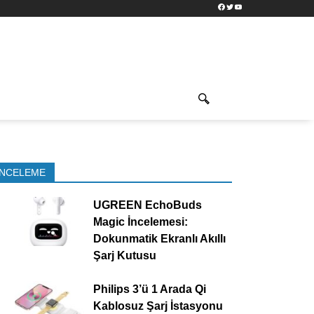
Facebook
Twitter
YouTube
İNCELEME
UGREEN EchoBuds
Magic İncelemesi:
Dokunmatik Ekranlı Akıllı
Şarj Kutusu
Philips 3’ü 1 Arada Qi
Kablosuz Şarj İstasyonu