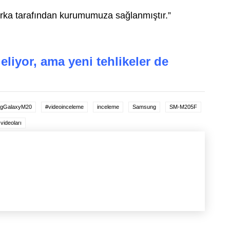
marka tarafından kurumumuza sağlanmıştır.”
eliyor, ama yeni tehlikeler de
gGalaxyM20
#videoinceleme
inceleme
Samsung
SM-M205F
videoları