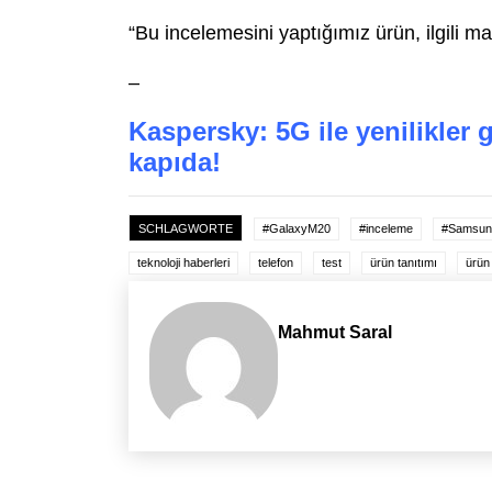
“Bu incelemesini yaptığımız ürün, ilgili 
–
Kaspersky: 5G ile yenilikler g
kapıda!
SCHLAGWORTE
#GalaxyM20
#inceleme
#Samsun
teknoloji haberleri
telefon
test
ürün tanıtımı
ürün 
Mahmut Saral