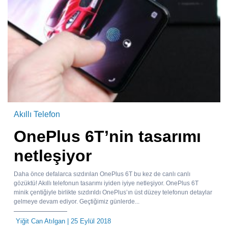
Akıllı Telefon
OnePlus 6T’nin tasarımı
netleşiyor
Daha önce defalarca sızdırılan OnePlus 6T bu kez de canlı canlı
gözüktü! Akıllı telefonun tasarımı iyiden iyiye netleşiyor. OnePlus 6T
minik çentiğiyle birlikte sızdırıldı OnePlus’ın üst düzey telefonun detaylar
gelmeye devam ediyor. Geçtiğimiz günlerde...
Yiğit Can Atılgan
| 25 Eylül 2018