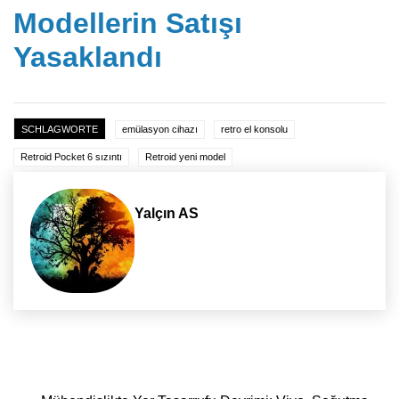
Modellerin Satışı
Yasaklandı
SCHLAGWORTE
emülasyon cihazı
retro el konsolu
Retroid Pocket 6 sızıntı
Retroid yeni model
Yalçın AS
Yazı dolaşımı