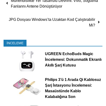
Mühendislikte Yer Tasarrufu Devrimi: Vivo, Soğutma
Fanlarını Antene Dönüştürüyor
JPG Dosyası Windows’ta Uzaktan Kod Çalıştırabilir
Mi?
İNCELEME
UGREEN EchoBuds Magic
İncelemesi: Dokunmatik Ekranlı
Akıllı Şarj Kutusu
Philips 3’ü 1 Arada Qi Kablosuz
Şarj İstasyonu İncelemesi:
Masaüstünde Kablo
Kalabalığına Son