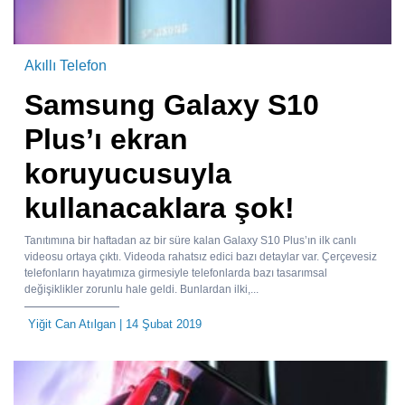
Akıllı Telefon
Samsung Galaxy S10
Plus’ı ekran
koruyucusuyla
kullanacaklara şok!
Tanıtımına bir haftadan az bir süre kalan Galaxy S10 Plus’ın ilk canlı
videosu ortaya çıktı. Videoda rahatsız edici bazı detaylar var. Çerçevesiz
telefonların hayatımıza girmesiyle telefonlarda bazı tasarımsal
değişiklikler zorunlu hale geldi. Bunlardan ilki,...
Yiğit Can Atılgan
| 14 Şubat 2019