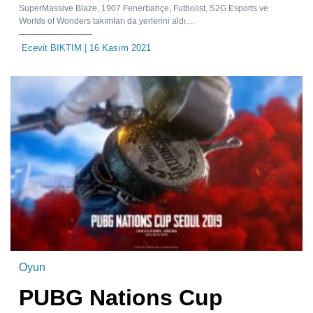
SuperMassive Blaze, 1907 Fenerbahçe, Futbolist, S2G Esports ve
Worlds of Wonders takımları da yerlerini aldı....
Ecevit BIKTIM
| 16 Kasım 2021
Oyun
PUBG Nations Cup