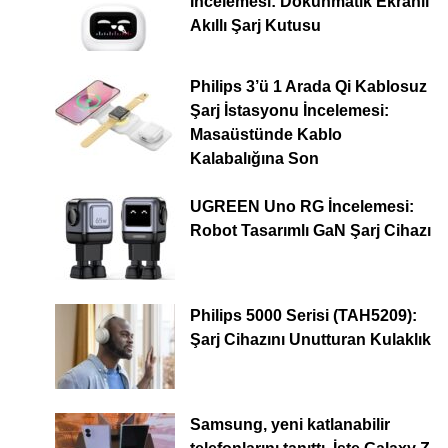
İncelemesi: Dokunmatik Ekranlı
Akıllı Şarj Kutusu
Philips 3’ü 1 Arada Qi Kablosuz
Şarj İstasyonu İncelemesi:
Masaüstünde Kablo
Kalabalığına Son
UGREEN Uno RG İncelemesi:
Robot Tasarımlı GaN Şarj Cihazı
Philips 5000 Serisi (TAH5209):
Şarj Cihazını Unutturan Kulaklık
Samsung, yeni katlanabilir