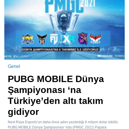
Genel
PUBG MOBILE Dünya
Şampiyonası ‘na
Türkiye’den altı takım
gidiyor
Next Rüya Esports’un daha önce adını yazdırdığı 6 milyon dolar ödüllü
PUBG MOBILE Dünya Şampiyonası ’nda (PMGC 2021) Papara