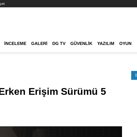
yet
Ana dolaşım
İNCELEME
GALERI
DG TV
GÜVENLIK
YAZILIM
OYUN
Etkinlik Ara
rken Erişim Sürümü 5