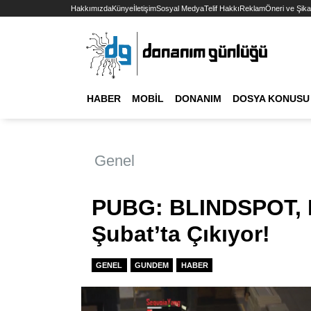
Hakkımızda
Künye
İletişim
Sosyal Medya
Telif Hakkı
Reklam
Öneri ve Şika
HABER
MOBIL
DONANIM
DOSYA KONUSU
Genel
PUBG: BLINDSPOT, E
Şubat’ta Çıkıyor!
GENEL
GUNDEM
HABER