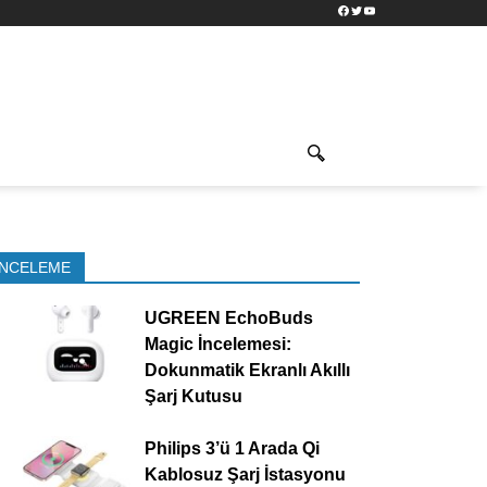
Facebook
Twitter
YouTube
İNCELEME
UGREEN EchoBuds
Magic İncelemesi:
Dokunmatik Ekranlı Akıllı
Şarj Kutusu
Philips 3’ü 1 Arada Qi
Kablosuz Şarj İstasyonu