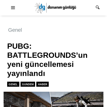
Ana dolaşım
Genel
PUBG:
BATTLEGROUNDS’un
yeni güncellemesi
yayınlandı
GENEL
GUNDEM
HABER