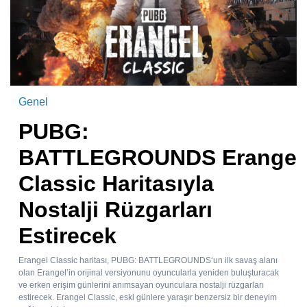
Genel
PUBG:
BATTLEGROUNDS Erangel
Classic Haritasıyla
Nostalji Rüzgarları
Estirecek
Erangel Classic haritası, PUBG: BATTLEGROUNDS‘un ilk savaş alanı
olan Erangel’in orijinal versiyonunu oyuncularla yeniden buluşturacak
ve erken erişim günlerini anımsayan oyunculara nostalji rüzgarları
estirecek. Erangel Classic, eski günlere yaraşır benzersiz bir deneyim