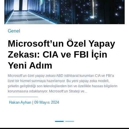
Genel
Microsoft’un Özel Yapay
Zekası: CIA ve FBI İçin
Yeni Adım
Microsoft’un özel yapay zekası ABD istihbarat kurumları CIA ve FBI’a
özel bir hizmet sunmaya hazırlanıyor. Bu yeni yapay zeka modeli,
şirketin geliştirdiği son teknolojilerden biri ve özellikle hassas bilgilerin
korunmasına odaklanıyor. Microsoft’un Strateji ve...
Hakan Ayhan
| 09 Mayıs 2024