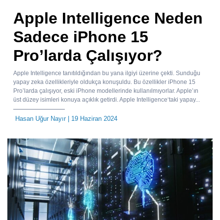
Apple Intelligence Neden
Sadece iPhone 15
Pro’larda Çalışıyor?
Apple Intelligence tanıtıldığından bu yana ilgiyi üzerine çekti. Sunduğu
yapay zeka özellikleriyle oldukça konuşuldu. Bu özellikler iPhone 15
Pro’larda çalışıyor, eski iPhone modellerinde kullanılmıyorlar. Apple’ın
üst düzey isimleri konuya açıklık getirdi. Apple Intelligence‘taki yapay...
Hasan Uğur Nayır
| 19 Haziran 2024