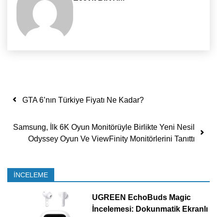
Yazı dolaşımı
GTA 6’nın Türkiye Fiyatı Ne Kadar?
Samsung, İlk 6K Oyun Monitörüyle Birlikte Yeni Nesil
Odyssey Oyun Ve ViewFinity Monitörlerini Tanıttı
İNCELEME
UGREEN EchoBuds Magic
İncelemesi: Dokunmatik Ekranlı