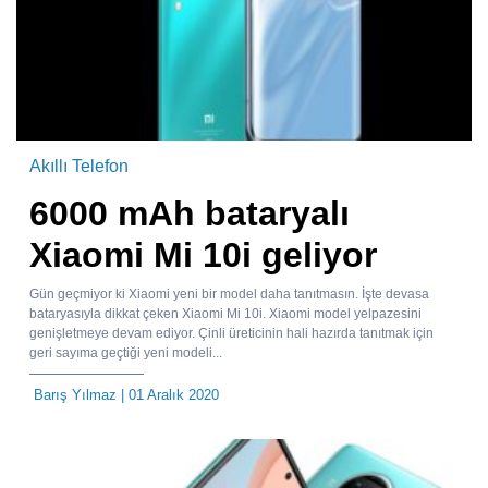
Akıllı Telefon
6000 mAh bataryalı
Xiaomi Mi 10i geliyor
Gün geçmiyor ki Xiaomi yeni bir model daha tanıtmasın. İşte devasa
bataryasıyla dikkat çeken Xiaomi Mi 10i. Xiaomi model yelpazesini
genişletmeye devam ediyor. Çinli üreticinin hali hazırda tanıtmak için
geri sayıma geçtiği yeni modeli...
Barış Yılmaz
| 01 Aralık 2020