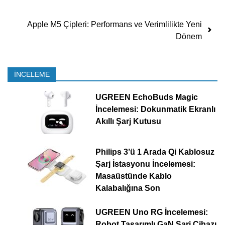
Apple M5 Çipleri: Performans ve Verimlilikte Yeni
Dönem
İNCELEME
UGREEN EchoBuds Magic
İncelemesi: Dokunmatik Ekranlı
Akıllı Şarj Kutusu
Philips 3’ü 1 Arada Qi Kablosuz
Şarj İstasyonu İncelemesi:
Masaüstünde Kablo
Kalabalığına Son
UGREEN Uno RG İncelemesi:
Robot Tasarımlı GaN Şarj Cihazı