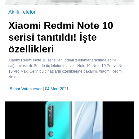
Akıllı Telefon
Xiaomi Redmi Note 10
serisi tanıtıldı! İşte
özellikleri
Xiaomi Redmi Note 10 serisi, en iddialı telefonlar arasında adını
sağlamlaştırdı. Seride üç telefon olacak . Note 10, Note 10 Pro ve Note
10 Pro Max. Gelin bu cihazların özelliklerine bakalım. Xiaomi Redmi
Note...
Bahar Vatansever
| 04 Mart 2021