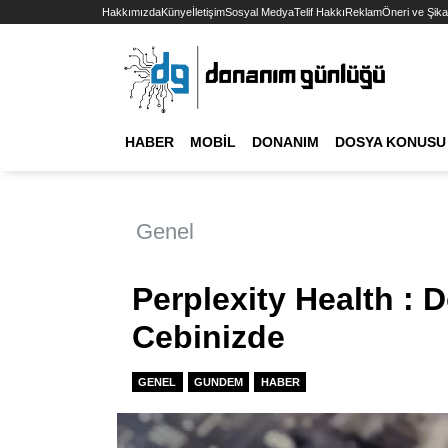
Hakkımızda
Künye
İletişim
Sosyal Medya
Telif Hakkı
Reklam
Öneri ve Şika
HABER
MOBIL
DONANIM
DOSYA KONUSU
Genel
Perplexity Health : 
Cebinizde
GENEL
GUNDEM
HABER