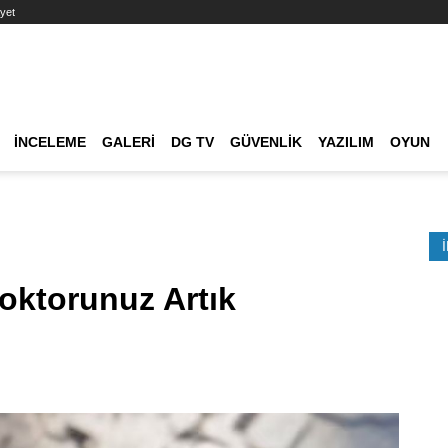
yet
Ana dolaşım
İNCELEME
GALERI
DG TV
GÜVENLIK
YAZILIM
OYUN
Etkinlik Ara
Doktorunuz Artık