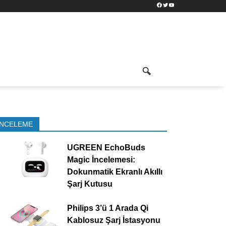
Facebook
Twitter
YouTube
İNCELEME
UGREEN EchoBuds
Magic İncelemesi:
Dokunmatik Ekranlı Akıllı
Şarj Kutusu
Philips 3’ü 1 Arada Qi
Kablosuz Şarj İstasyonu