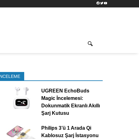
Facebook
Twitter
YouTube
İNCELEME
UGREEN EchoBuds
Magic İncelemesi:
Dokunmatik Ekranlı Akıllı
Şarj Kutusu
Philips 3’ü 1 Arada Qi
Kablosuz Şarj İstasyonu