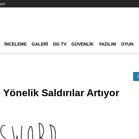
yet
Ana dolaşım
İNCELEME
GALERI
DG TV
GÜVENLIK
YAZILIM
OYUN
Etkinlik Ara
 Yönelik Saldırılar Artıyor