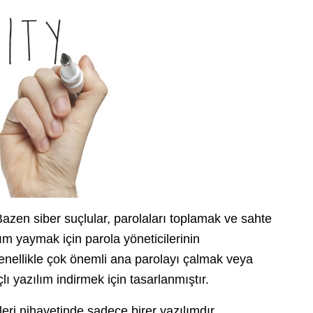
azen siber suçlular, parolaları toplamak ve sahte
ım yaymak için parola yöneticilerinin
genellikle çok önemli ana parolayı çalmak veya
lı yazılım indirmek için tasarlanmıştır.
leri nihayetinde sadece birer yazılımdır.