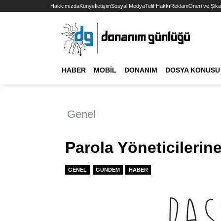
Hakkımızda
Künye
İletişim
Sosyal Medya
Telif Hakkı
Reklam
Öneri ve Şika
HABER
MOBIL
DONANIM
DOSYA KONUSU
Genel
Parola Yöneticilerine
GENEL
GUNDEM
HABER