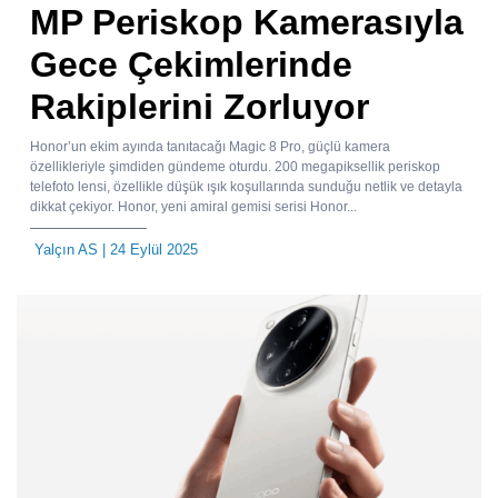
MP Periskop Kamerasıyla
Gece Çekimlerinde
Rakiplerini Zorluyor
Honor’un ekim ayında tanıtacağı Magic 8 Pro, güçlü kamera
özellikleriyle şimdiden gündeme oturdu. 200 megapiksellik periskop
telefoto lensi, özellikle düşük ışık koşullarında sunduğu netlik ve detayla
dikkat çekiyor. Honor, yeni amiral gemisi serisi Honor...
Yalçın AS
| 24 Eylül 2025