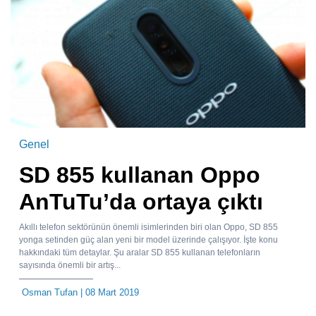
Genel
SD 855 kullanan Oppo
AnTuTu’da ortaya çıktı
Akıllı telefon sektörünün önemli isimlerinden biri olan Oppo, SD 855
yonga setinden güç alan yeni bir model üzerinde çalışıyor. İşte konu
hakkındaki tüm detaylar. Şu aralar SD 855 kullanan telefonların
sayısında önemli bir artış...
Osman Tufan
| 08 Mart 2019