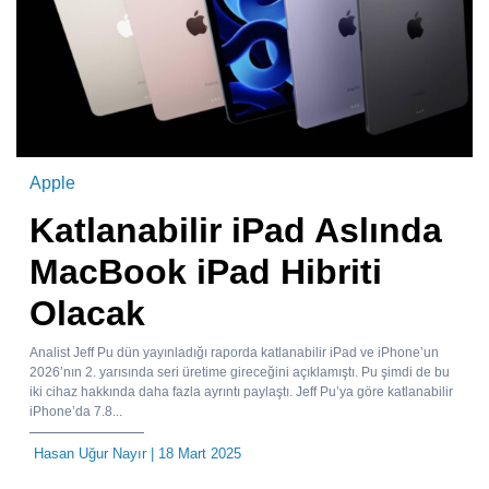
Apple
Katlanabilir iPad Aslında
MacBook iPad Hibriti
Olacak
Analist Jeff Pu dün yayınladığı raporda katlanabilir iPad ve iPhone’un
2026’nın 2. yarısında seri üretime gireceğini açıklamıştı. Pu şimdi de bu
iki cihaz hakkında daha fazla ayrıntı paylaştı. Jeff Pu’ya göre katlanabilir
iPhone’da 7.8...
Hasan Uğur Nayır
| 18 Mart 2025