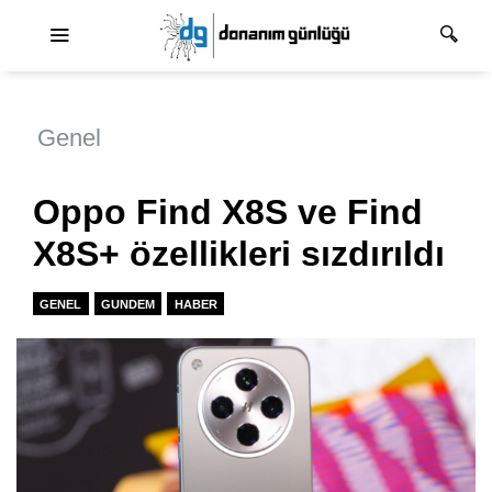
Ana dolaşım
Genel
Oppo Find X8S ve Find
X8S+ özellikleri sızdırıldı
GENEL
GUNDEM
HABER