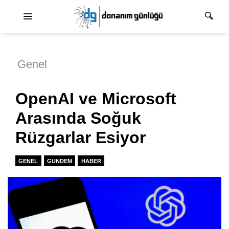
Ana dolaşım
Genel
OpenAI ve Microsoft
Arasında Soğuk
Rüzgarlar Esiyor
GENEL
GUNDEM
HABER