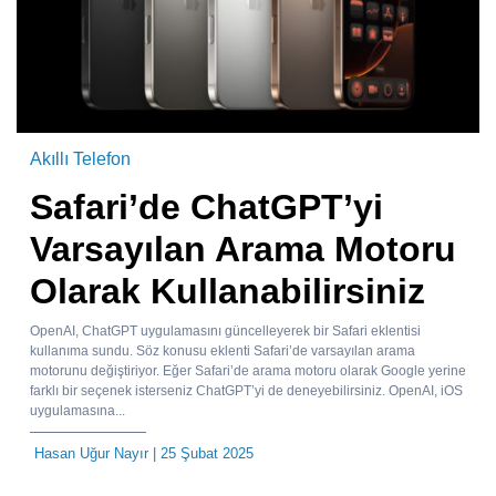
Akıllı Telefon
Safari’de ChatGPT’yi
Varsayılan Arama Motoru
Olarak Kullanabilirsiniz
OpenAI, ChatGPT uygulamasını güncelleyerek bir Safari eklentisi
kullanıma sundu. Söz konusu eklenti Safari’de varsayılan arama
motorunu değiştiriyor. Eğer Safari’de arama motoru olarak Google yerine
farklı bir seçenek isterseniz ChatGPT’yi de deneyebilirsiniz. OpenAI, iOS
uygulamasına...
Hasan Uğur Nayır
| 25 Şubat 2025