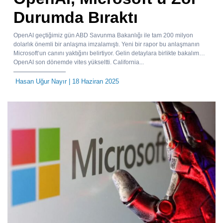
Durumda Bıraktı
OpenAI geçtiğimiz gün ABD Savunma Bakanlığı ile tam 200 milyon
dolarlık önemli bir anlaşma imzalamıştı. Yeni bir rapor bu anlaşmanın
Microsoft‘un canını yaktığını belirtiyor. Gelin detaylara birlikte bakalım…
OpenAI son dönemde vites yükseltti. California...
Hasan Uğur Nayır
| 18 Haziran 2025