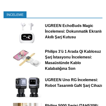
İNCELEME
UGREEN EchoBuds Magic
İncelemesi: Dokunmatik Ekranlı
Akıllı Şarj Kutusu
Philips 3’ü 1 Arada Qi Kablosuz
Şarj İstasyonu İncelemesi:
Masaüstünde Kablo
Kalabalığına Son
UGREEN Uno RG İncelemesi:
Robot Tasarımlı GaN Şarj Cihazı
Philips 5000 Serisi (TAH5209):