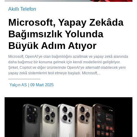
Akıllı Telefon
Microsoft, Yapay Zekâda
Bağımsızlık Yolunda
Büyük Adım Atıyor
Microsoft, OpenAI’ye olan bağımlılığını azaltmak ve yapay zekâ alanında
daha bağımsız bir konuma gelmek için kendi modellerini geliştiriyor.
Şirket, Copilot ve diğer ürünlerinde OpenAI’ye alternatif olabilecek yeni
yapay zekâ sistemlerini test etmeye başladı. Microsoft,...
Yalçın AS
| 09 Mart 2025