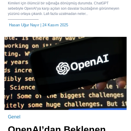
Kimileri için ölümcül bir sığınağa dönüşmüş durumda. ChatGPT
sebebiyle OpenAI’ya karşı açılan son davalar buzdağının görünmeyen
yüzünü ortaya çıkardı. Lafı fazla uzatmadan neler...
Hasan Uğur Nayır
| 24 Kasım 2025
Genel
OpenAI’dan Beklenen