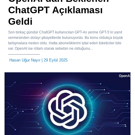
ChatGPT Açıklaması
Geldi
Son birkaç gündür ChatGPT kullanıcıları GPT-4o yerine GPT-5’in yanıt
vermesinden dolayı şikayetlerde bulunuyordu. Bu konu oldukça büyük
tartışmalara neden oldu. Hatta aboneliklerini iptal eden tüketiciler bile
var. OpenAI ise rötarlı olarak sebebin ne olduğunu...
Hasan Uğur Nayır
| 29 Eylül 2025