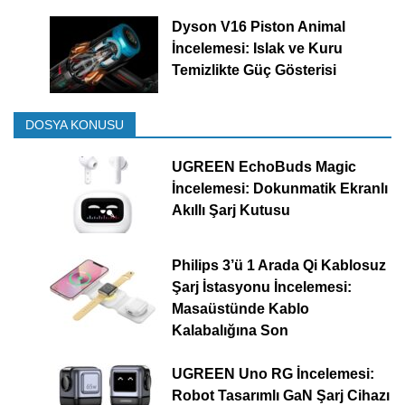
Dyson V16 Piston Animal
İncelemesi: Islak ve Kuru
Temizlikte Güç Gösterisi
DOSYA KONUSU
UGREEN EchoBuds Magic
İncelemesi: Dokunmatik Ekranlı
Akıllı Şarj Kutusu
Philips 3’ü 1 Arada Qi Kablosuz
Şarj İstasyonu İncelemesi:
Masaüstünde Kablo
Kalabalığına Son
UGREEN Uno RG İncelemesi:
Robot Tasarımlı GaN Şarj Cihazı