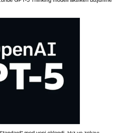
zünde GPT-5 Thinking modeli aktifken düşünme