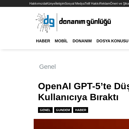
Hakkımızda
Künye
İletişim
Sosyal Medya
Telif Hakkı
Reklam
Öneri ve Şika
HABER
MOBIL
DONANIM
DOSYA KONUSU
Genel
OpenAI GPT-5’te Dü
Kullanıcıya Bıraktı
GENEL
GUNDEM
HABER