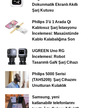
Dokunmatik Ekranlı Akıllı
Şarj Kutusu
Philips 3’ü 1 Arada Qi
Kablosuz Şarj İstasyonu
İncelemesi: Masaüstünde
Kablo Kalabalığına Son
UGREEN Uno RG
İncelemesi: Robot
Tasarımlı GaN Şarj Cihazı
Philips 5000 Serisi
(TAH5209): Şarj Cihazını
Unutturan Kulaklık
Samsung, yeni
katlanabilir telefonlarını