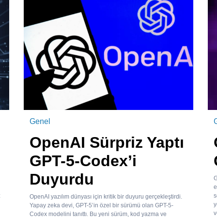
Genel
OpenAI Sürpriz Yaptı
GPT-5-Codex’i
Duyurdu
G
e
z
s
OpenAI yazılım dünyası için kritik bir duyuru gerçekleştirdi.
y
Yapay zeka devi, GPT-5’in özel bir sürümü olan GPT-5-
v
Codex modelini tanıttı. Bu yeni sürüm, kod yazma ve