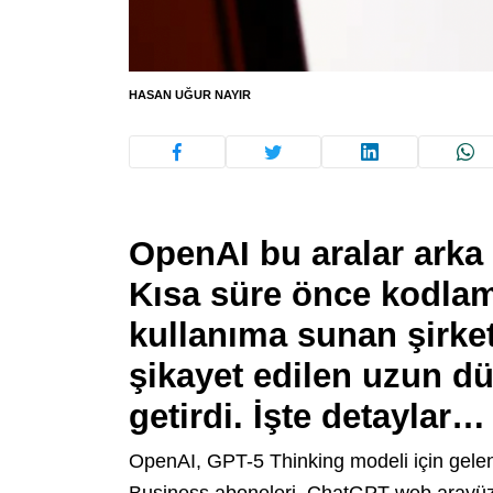
HASAN UĞUR NAYIR
OpenAI bu aralar arka 
Kısa süre önce kodlam
kullanıma sunan şirke
şikayet edilen uzun 
getirdi. İşte detaylar…
OpenAI, GPT-5 Thinking modeli için gelen g