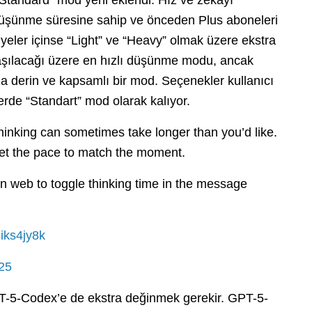
Standard” mod yeni eklendi. Hız ve zekayı
düşünme süresine sahip ve önceden Plus aboneleri
 üyeler içinse “Light” ve “Heavy” olmak üzere ekstra
laşılacağı üzere en hızlı düşünme modu, ancak
a derin ve kapsamlı bir mod. Seçenekler kullanıcı
erde “Standart” mod olarak kalıyor.
inking can sometimes take longer than you’d like.
et the pace to match the moment.
 web to toggle thinking time in the message
siks4jy8k
25
5-Codex’e de ekstra değinmek gerekir. GPT-5-