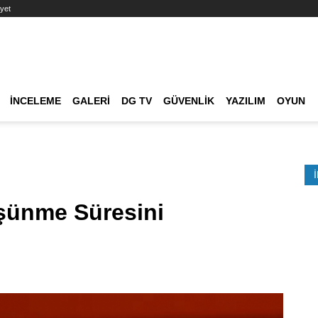
yet
Ana dolaşım
İNCELEME
GALERI
DG TV
GÜVENLIK
YAZILIM
OYUN
Etkinlik Ara
şünme Süresini