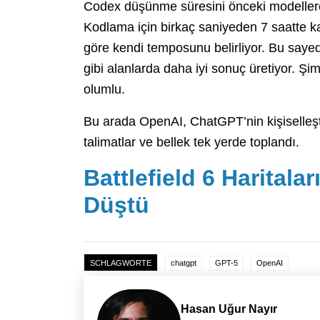
Codex düşünme süresini önceki modellere 
Kodlama için birkaç saniyeden 7 saatte k
göre kendi temposunu belirliyor. Bu say
gibi alanlarda daha iyi sonuç üretiyor. Ş
olumlu.
Bu arada OpenAI, ChatGPT’nin kişiselleştir
talimatlar ve bellek tek yerde toplandı.
Battlefield 6 Haritalar
Düştü
SCHLAGWORTE
chatgpt
GPT-5
OpenAI
Hasan Uğur Nayır