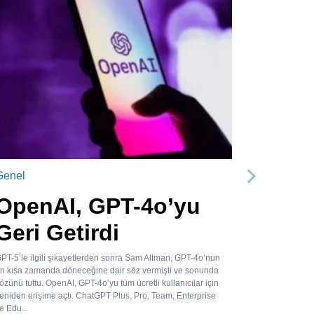
Genel
Sonraki
OpenAI, GPT-4o’yu
Geri Getirdi
PT-5’le ilgili şikayetlerden sonra Sam Altman, GPT-4o’nun
n kısa zamanda döneceğine dair söz vermişti ve sonunda
özünü tuttu. OpenAI, GPT-4o’yu tüm ücretli kullanıcılar için
eniden erişime açtı. ChatGPT Plus, Pro, Team, Enterprise
e Edu...