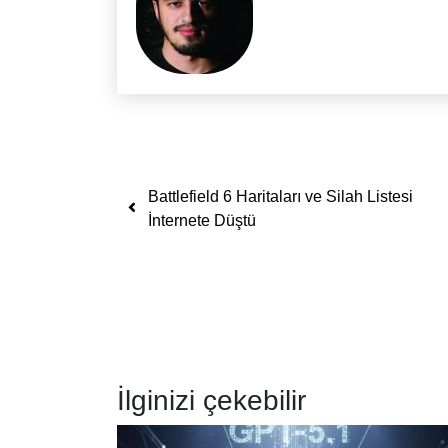
Yazı dolaşımı
Battlefield 6 Haritaları ve Silah Listesi
İnternete Düştü
İlginizi çekebilir