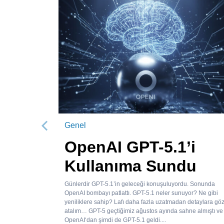
Genel
Önceki
OpenAI GPT-5.1’i
Kullanıma Sundu
Günlerdir GPT-5.1’in geleceği konuşuluyordu. Sonunda
OpenAI bombayı patlattı. GPT-5.1 neler sunuyor? Ne gibi
yeniliklere sahip? Lafı daha fazla uzatmadan detaylara gö
atalım… GPT-5 geçtiğimiz ağustos ayında sahne almıştı ve
OpenAI‘dan şimdi de GPT-5.1 geldi....