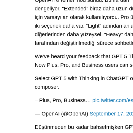
OpenAI iki temel mod sundu. Bunlardan “
dengeliyor. “Extended” biraz daha uzun 
için varsayılan olarak kullanılıyordu. Pro
iki seçenek daha var. “Light” adından an
diğerlerinden daha yüzeysel. “Heavy” dah
tarafından değiştirilmediği sürece sohbetl
We’ve heard your feedback that GPT-5 Th
Now Plus, Pro, and Business users can s
Select GPT-5 with Thinking in ChatGPT on
composer.
– Plus, Pro, Business…
pic.twitter.com/e
— OpenAI (@OpenAI)
September 17, 20
Düşünmeden bu kadar bahsetmişken GPT-