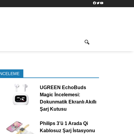
Facebook
Twitter
YouTube
İNCELEME
UGREEN EchoBuds
Magic İncelemesi:
Dokunmatik Ekranlı Akıllı
Şarj Kutusu
Philips 3’ü 1 Arada Qi
Kablosuz Şarj İstasyonu