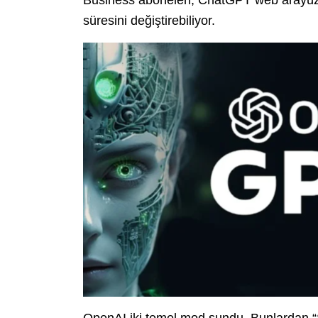
Business aboneleri, ChatGPT web arayü
süresini değiştirebiliyor.