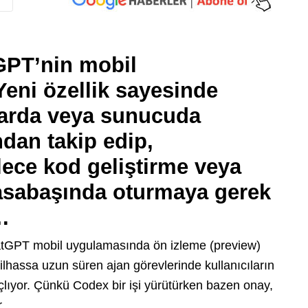
GPT’nin mobil
Yeni özellik sayesinde
rlarda veya sunucuda
ndan takip edip,
lece kod geliştirme veya
asabaşında oturmaya gerek
…
atGPT mobil uygulamasında ön izleme (preview)
e bilhassa uzun süren ajan görevlerinde kullanıcıların
çlıyor. Çünkü Codex bir işi yürütürken bazen onay,
.