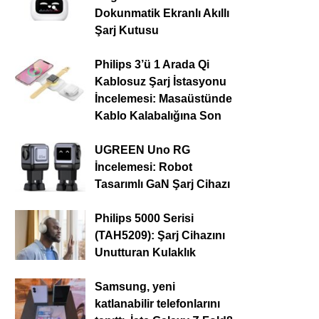
Dokunmatik Ekranlı Akıllı
Şarj Kutusu
Philips 3’ü 1 Arada Qi
Kablosuz Şarj İstasyonu
İncelemesi: Masaüstünde
Kablo Kalabalığına Son
UGREEN Uno RG
İncelemesi: Robot
Tasarımlı GaN Şarj Cihazı
Philips 5000 Serisi
(TAH5209): Şarj Cihazını
Unutturan Kulaklık
Samsung, yeni
katlanabilir telefonlarını