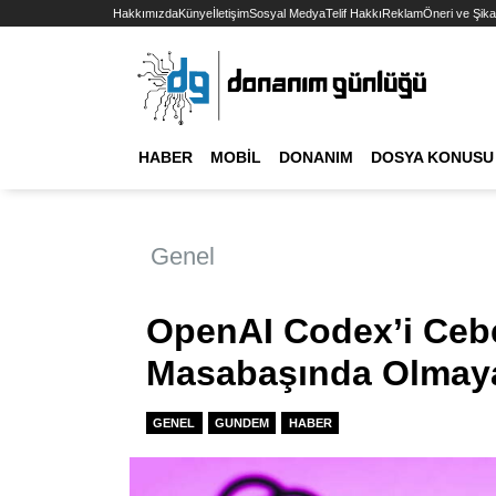
Hakkımızda
Künye
İletişim
Sosyal Medya
Telif Hakkı
Reklam
Öneri ve Şika
HABER
MOBIL
DONANIM
DOSYA KONUSU
Genel
OpenAI Codex’i Ceb
Masabaşında Olmay
GENEL
GUNDEM
HABER