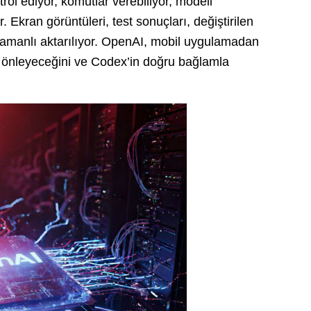
ntrol ediyor, komutlar verebiliyor, modeli
r. Ekran görüntüleri, test sonuçları, değiştirilen
 zamanlı aktarılıyor. OpenAI, mobil uygulamadan
rı önleyeceğini ve Codex’in doğru bağlamla