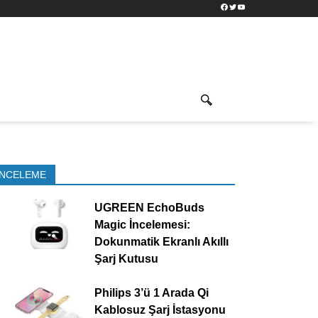
Facebook
Twitter
YouTube
İNCELEME
UGREEN EchoBuds
Magic İncelemesi:
Dokunmatik Ekranlı Akıllı
Şarj Kutusu
Philips 3’ü 1 Arada Qi
Kablosuz Şarj İstasyonu