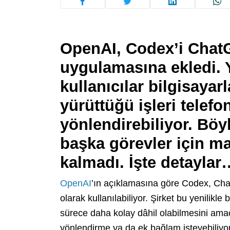
OpenAI, Codex’i Chat
uygulamasına ekledi. 
kullanıcılar bilgisaya
yürüttüğü işleri telefo
yönlendirebiliyor. Böy
başka görevler için m
kalmadı. İşte detaylar
OpenAI
’ın açıklamasına göre Codex, Ch
olarak kullanılabiliyor. Şirket bu yenilikl
sürece daha kolay dâhil olabilmesini ama
yönlendirme ya da ek bağlam isteyebiliyor