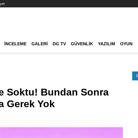
yet
Ana dolaşım
İNCELEME
GALERI
DG TV
GÜVENLIK
YAZILIM
OYUN
Etkinlik Ara
e Soktu! Bundan Sonra
a Gerek Yok