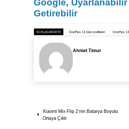
Google, Uyarlanabilir
Getirebilir
SCHLAGWORTE
OnePlus 13 mini özellikleri
OnePlus 13 
Ahmet Timur
Yazı dolaşımı
Xiaomi Mix Flip 2’nin Batarya Boyutu
Ortaya Çıktı