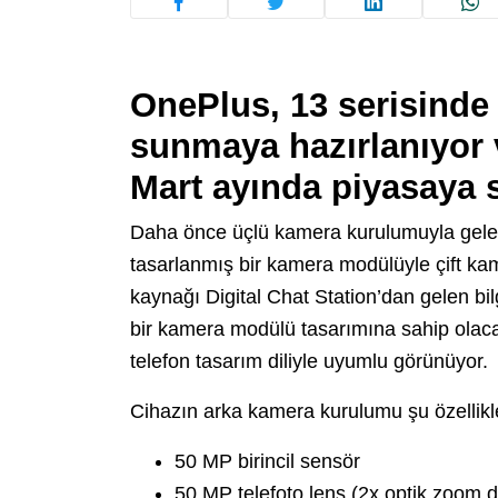
OnePlus, 13 serisinde
sunmaya hazırlanıyor 
Mart ayında piyasaya 
Daha önce üçlü kamera kurulumuyla gelece
tasarlanmış bir kamera modülüyle çift kam
kaynağı Digital Chat Station’dan gelen bi
bir kamera modülü tasarımına sahip olacak
telefon tasarım diliyle uyumlu görünüyor.
Cihazın arka kamera kurulumu şu özellikl
50 MP birincil sensör
50 MP telefoto lens (2x optik zoom d