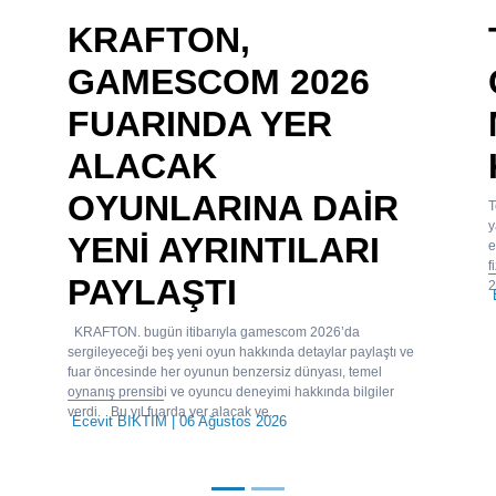
KRAFTON,
GAMESCOM 2026
FUARINDA YER
ALACAK
OYUNLARINA DAİR
T
y
YENİ AYRINTILARI
e
f
PAYLAŞTI
2
KRAFTON. bugün itibarıyla gamescom 2026’da
sergileyeceği beş yeni oyun hakkında detaylar paylaştı ve
fuar öncesinde her oyunun benzersiz dünyası, temel
oynanış prensibi ve oyuncu deneyimi hakkında bilgiler
verdi. Bu yıl fuarda yer alacak ve...
Ecevit BIKTIM
| 06 Ağustos 2026