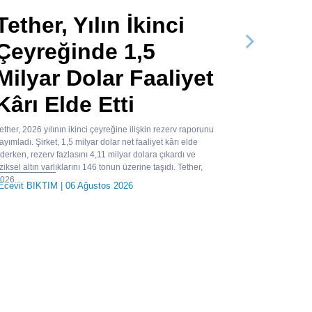
Tether, Yılın İkinci
Çeyreğinde 1,5
Sonraki
Milyar Dolar Faaliyet
Kârı Elde Etti
ether, 2026 yılının ikinci çeyreğine ilişkin rezerv raporunu
ayımladı. Şirket, 1,5 milyar dolar net faaliyet kârı elde
derken, rezerv fazlasını 4,11 milyar dolara çıkardı ve
iziksel altın varlıklarını 146 tonun üzerine taşıdı. Tether,
026...
Ecevit BIKTIM
| 06 Ağustos 2026