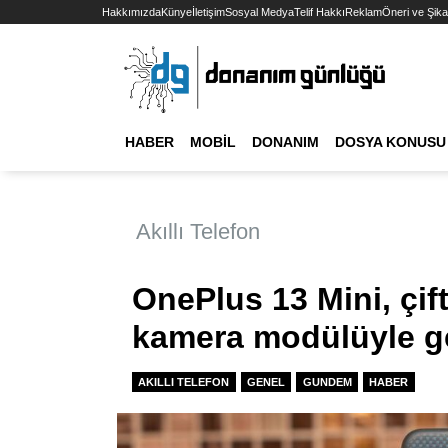
Hakkımızda
Künye
İletişim
Sosyal Medya
Telif Hakkı
Reklam
Öneri ve Şika
HABER
MOBIL
DONANIM
DOSYA KONUSU
Akıllı Telefon
OnePlus 13 Mini, çi
kamera modülüyle g
AKILLI TELEFON
GENEL
GUNDEM
HABER