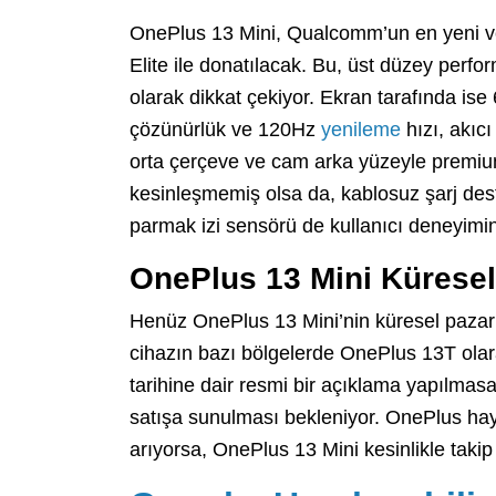
OnePlus 13 Mini, Qualcomm’un en yeni ve
Elite ile donatılacak. Bu, üst düzey perfor
olarak dikkat çekiyor. Ekran tarafında is
çözünürlük ve 120Hz
yenileme
hızı, akıc
orta çerçeve ve cam arka yüzeyle premium
kesinleşmemiş olsa da, kablosuz şarj desteği
parmak izi sensörü de kullanıcı deneyimin
OnePlus 13 Mini Kürese
Henüz OnePlus 13 Mini’nin küresel pazar
cihazın bazı bölgelerde OnePlus 13T olar
tarihine dair resmi bir açıklama yapılmasa
satışa sunulması bekleniyor. OnePlus hay
arıyorsa, OnePlus 13 Mini kesinlikle taki