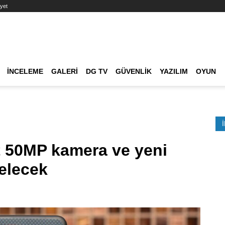
yet
Ana dolaşım
İNCELEME
GALERI
DG TV
GÜVENLIK
YAZILIM
OYUN
Etkinlik Ara
ft 50MP kamera ve yeni
elecek