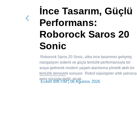
İnce Tasarım, Güçlü
Performans:
Önceki
Roborock Saros 20
Sonic
Roborock Saros 20 Sonic, ultra ince tasarımını gelişmiş
navigasyon sistemi ve güçlü temizlik performansıyla bir
araya getirerek modern yaşam alanlarına yönelik akıllı bir
temizlik deneyimi sunuyor. Robot süpürgeler artık yalnızca
emiş gücüyle değil; alçak...
Ecevit BIKTIM
| 06 Ağustos 2026