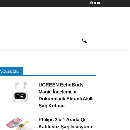
Facebook
Twitter
YouTube
İNCELEME
UGREEN EchoBuds
Magic İncelemesi:
Dokunmatik Ekranlı Akıllı
Şarj Kutusu
Philips 3’ü 1 Arada Qi
Kablosuz Şarj İstasyonu