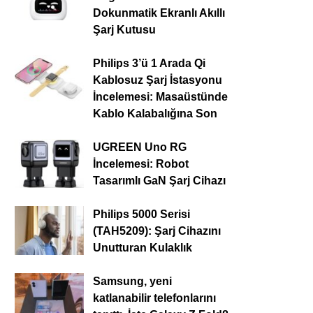
Dokunmatik Ekranlı Akıllı
Şarj Kutusu
Philips 3’ü 1 Arada Qi
Kablosuz Şarj İstasyonu
İncelemesi: Masaüstünde
Kablo Kalabalığına Son
UGREEN Uno RG
İncelemesi: Robot
Tasarımlı GaN Şarj Cihazı
Philips 5000 Serisi
(TAH5209): Şarj Cihazını
Unutturan Kulaklık
Samsung, yeni
katlanabilir telefonlarını