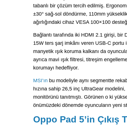
tabanlı bir çözüm tercih edilmiş. Ergonom
±30° sağ-sol döndürme, 110mm yükseklik 
ağırlığındaki cihaz VESA 100×100 desteği
Bağlantı tarafında iki HDMI 2.1 girişi, bir
15W ters şarj imkânı veren USB-C portu il
manyetik ışık koruma kalkanı da oyuncular
ayrıca mavi ışık filtresi, titreşim engellem
korumayı hedefliyor.
MSI’ın
bu modeliyle aynı segmentte rekab
hızına sahip 26,5 inç UltraGear modelini
monitörünü tanıtmıştı. Görünen o ki yüks
önümüzdeki dönemde oyuncuların yeni st
Oppo Pad 5’in Çıkış T