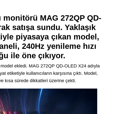
cu monitörü MAG 272QP QD-
ak satışa sundu. Yaklaşık
etiyle piyasaya çıkan model,
aneli, 240Hz yenileme hızı
u ile öne çıkıyor.
 bir model ekledi. MAG 272QP QD-OLED X24 adıyla
yat etiketiyle kullanıcıların karşısına çıktı. Model,
ve kısa sürede dikkatleri üzerine çekti.