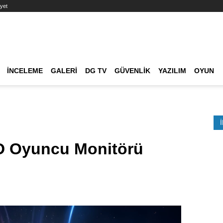
yet
Ana dolaşım
İNCELEME
GALERI
DG TV
GÜVENLIK
YAZILIM
OYUN
Etkinlik Ara
D Oyuncu Monitörü