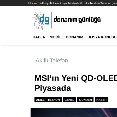
Hakkımızda
Künye
İletişim
Sosyal Medya
Telif Hakkı
Reklam
Öneri ve Şika
HABER
MOBIL
DONANIM
DOSYA KONUSU
Akıllı Telefon
MSI’ın Yeni QD-OLE
Piyasada
AKILLI TELEFON
GENEL
GUNDEM
HABER