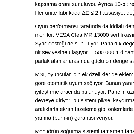
kapsama oranı sunuluyor. Ayrıca 10-bit re
Her ünite fabrikada ΔE ≤ 2 hassasiyet değe
Oyun performansı tarafında da iddialı det
monitör, VESA ClearMR 13000 sertifikasın
Sync desteği de sunuluyor. Parlaklık d
nit seviyesine ulaşıyor. 1.500.000:1 dina
parlak alanlar arasında güçlü bir denge s
MSI, oyuncular için ek özellikler de eklem
göre otomatik uyum sağlıyor. Bunun yanın
iyileştirme aracı da bulunuyor. Panelin u
devreye giriyor; bu sistem piksel kaydırma,
aralıklarla ekran tazeleme gibi önlemlerle
yanma (burn-in) garantisi veriyor.
Monitörün soğutma sistemi tamamen fansız 