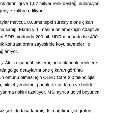
nk derinliği ve 1,07 milyar renk desteği bulunuyor.
riyle kalibre ediliyor.
aylar mevcut. 0,03ms tepki süresiyle öne çıkan
a sahip. Ekran yırtılmasını önlemek için Adaptive
eğeri SDR modunda 200 nit, HDR modunda ise 400
mik kontrast oranı sayesinde koyu sahneler ile
ağlanıyor.
iş. Akıllı nişangâh sistemi, arka plandaki renklere
da gölge detaylarını öne çıkaran görüntü
zun ömürlü olması için OLED Care 2.0 teknolojisi
 piksel yenileme, parlaklık sınırlama ve belirli
 yanma riskini azaltıyor. MSI ayrıca üç yıl boyunca
şekilde tasarlanmış. Isı dağılımı için grafen