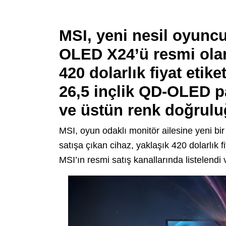
MSI, yeni nesil oyun
OLED X24’ü resmi olar
420 dolarlık fiyat etik
26,5 inçlik QD-OLED p
ve üstün renk doğruluğ
MSI, oyun odaklı monitör ailesine yeni
satışa çıkan cihaz, yaklaşık 420 dolarlık fi
MSI’ın resmi satış kanallarında listelendi 