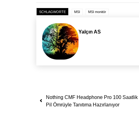
SCHLAGWORTE
MSI
MSI monitör
Yalçın AS
Yazı dolaşımı
Nothing CMF Headphone Pro 100 Saatlik
Pil Ömrüyle Tanıtıma Hazırlanıyor