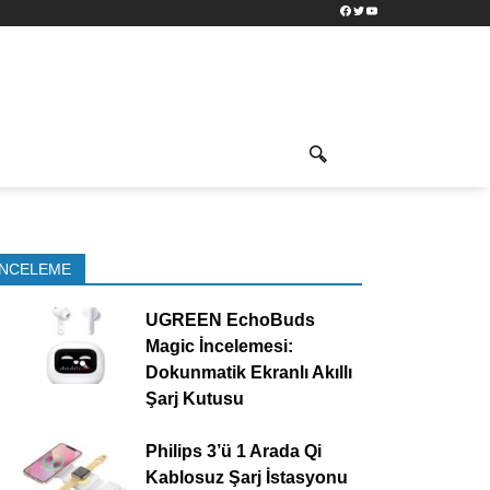
Facebook
Twitter
YouTube
İNCELEME
UGREEN EchoBuds
Magic İncelemesi:
Dokunmatik Ekranlı Akıllı
Şarj Kutusu
Philips 3’ü 1 Arada Qi
Kablosuz Şarj İstasyonu