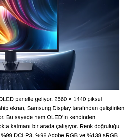
OLED panelle geliyor. 2560 × 1440 piksel
ip ekran, Samsung Display tarafından geliştirilen
ıyor. Bu sayede hem OLED’in kendinden
okta katmanı bir arada çalışıyor. Renk doğruluğu
çlü: %99 DCI-P3, %98 Adobe RGB ve %138 sRGB