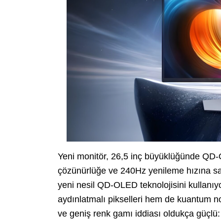
Yeni monitör, 26,5 inç büyüklüğünde QD-
çözünürlüğe ve 240Hz yenileme hızına sah
yeni nesil QD-OLED teknolojisini kullan
aydınlatmalı pikselleri hem de kuantum n
ve geniş renk gamı iddiası oldukça gü