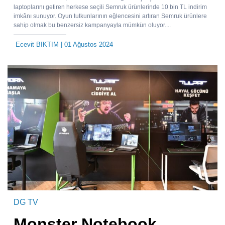
laptoplarını getiren herkese seçili Semruk ürünlerinde 10 bin TL indirim
imkânı sunuyor. Oyun tutkunlarının eğlencesini artıran Semruk ürünlere
sahip olmak bu benzersiz kampanyayla mümkün oluyor....
Ecevit BIKTIM
| 01 Ağustos 2024
DG TV
Monster Notebook