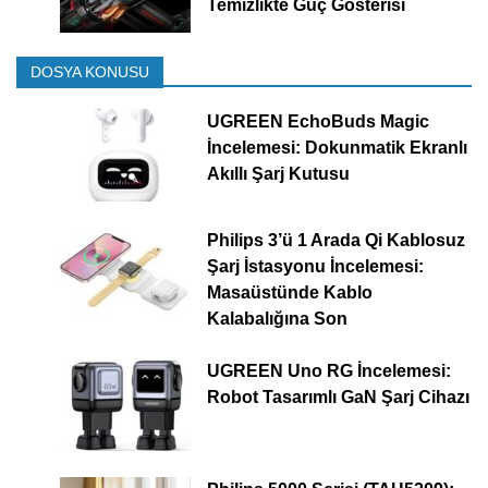
Temizlikte Güç Gösterisi
DOSYA KONUSU
UGREEN EchoBuds Magic
İncelemesi: Dokunmatik Ekranlı
Akıllı Şarj Kutusu
Philips 3’ü 1 Arada Qi Kablosuz
Şarj İstasyonu İncelemesi:
Masaüstünde Kablo
Kalabalığına Son
UGREEN Uno RG İncelemesi:
Robot Tasarımlı GaN Şarj Cihazı