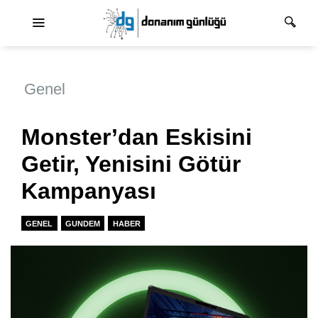
Ana dolaşım
Genel
Monster’dan Eskisini
Getir, Yenisini Götür
Kampanyası
GENEL
GUNDEM
HABER