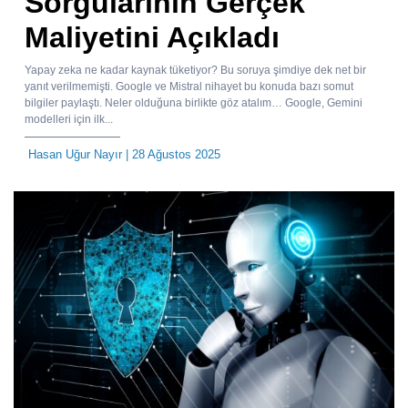
Sorgularının Gerçek
Maliyetini Açıkladı
Yapay zeka ne kadar kaynak tüketiyor? Bu soruya şimdiye dek net bir
yanıt verilmemişti. Google ve Mistral nihayet bu konuda bazı somut
bilgiler paylaştı. Neler olduğuna birlikte göz atalım… Google, Gemini
modelleri için ilk...
Hasan Uğur Nayır
| 28 Ağustos 2025