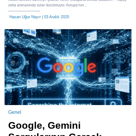
zeka arenasında sular durulmuyor. Avrupa’nın...
Hasan Uğur Nayır
| 03 Aralık 2025
Genel
Google, Gemini