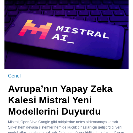
Genel
Avrupa’nın Yapay Zeka
Kalesi Mistral Yeni
Modellerini Duyurdu
Mistral, OpenAI ve Google gibi rakiplerine nefes aldırmamaya kararlı.
Şirket hem devasa sistemler hem de küçük cihazlar için geliştirdiği yeni
model ailesini sahneye çıkardı. Neler olduğuna birlikte bakalım… Yapay