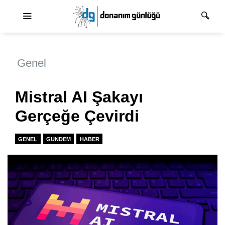
Ana dolaşım
Genel
Mistral AI Şakayı
Gerçeğe Çevirdi
GENEL
GUNDEM
HABER