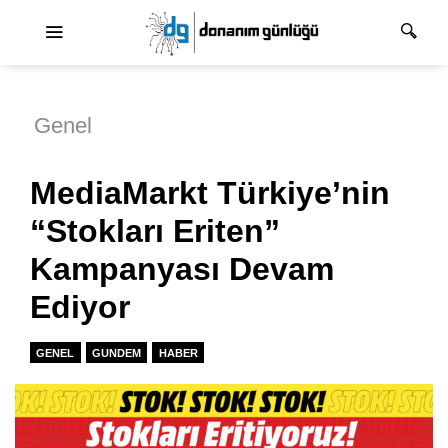
Ana dolaşım
Genel
MediaMarkt Türkiye’nin
“Stokları Eriten”
Kampanyası Devam
Ediyor
GENEL
GUNDEM
HABER