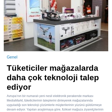
Genel
Tüketiciler mağazalarda
daha çok teknoloji talep
ediyor
Avrupa’nın bir numaralı yeni nesil elektronik perakende markası
MediaMarkt, tüketicilerinin taleplerini dinleyerek mağazalarında
uyguladığı son teknoloji çözümlerle müşterilerinin yüzünü güldürmeye
devam ediyor. Yapılan araştırmaya göre, fiziksel mağaza ziyaretçilerinin