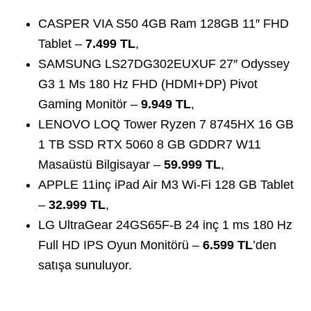
CASPER VIA S50 4GB Ram 128GB 11″ FHD
Tablet –
7.499 TL
,
SAMSUNG LS27DG302EUXUF 27″ Odyssey
G3 1 Ms 180 Hz FHD (HDMI+DP) Pivot
Gaming Monitör –
9.949 TL
,
LENOVO LOQ Tower Ryzen 7 8745HX 16 GB
1 TB SSD RTX 5060 8 GB GDDR7 W11
Masaüstü Bilgisayar –
59.999 TL
,
APPLE 11inç iPad Air M3 Wi-Fi 128 GB Tablet
–
32.999 TL
,
LG UltraGear 24GS65F-B 24 inç 1 ms 180 Hz
Full HD IPS Oyun Monitörü –
6.599 TL
’den
satışa sunuluyor.