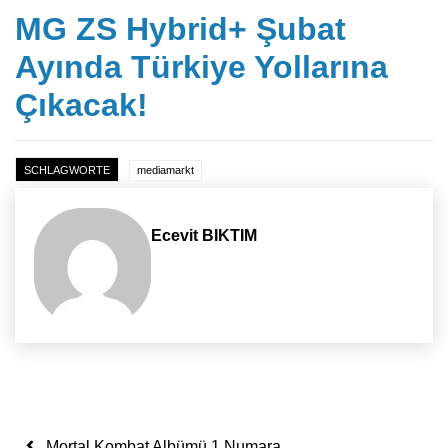
MG ZS Hybrid+ Şubat
Ayında Türkiye Yollarına
Çıkacak!
SCHLAGWORTE
mediamarkt
Ecevit BIKTIM
Yazı dolaşımı
Mortal Kombat Albümü 1 Numara