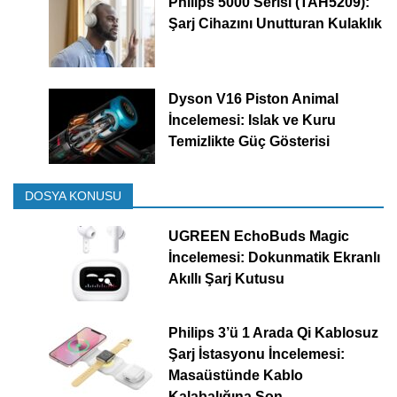
Philips 5000 Serisi (TAH5209):
Şarj Cihazını Unutturan Kulaklık
Dyson V16 Piston Animal
İncelemesi: Islak ve Kuru
Temizlikte Güç Gösterisi
DOSYA KONUSU
UGREEN EchoBuds Magic
İncelemesi: Dokunmatik Ekranlı
Akıllı Şarj Kutusu
Philips 3’ü 1 Arada Qi Kablosuz
Şarj İstasyonu İncelemesi:
Masaüstünde Kablo
Kalabalığına Son