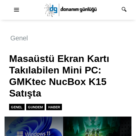
Ana dolaşım
Genel
Masaüstü Ekran Kartı
Takılabilen Mini PC:
GMKtec NucBox K15
Satışta
GENEL
GUNDEM
HABER