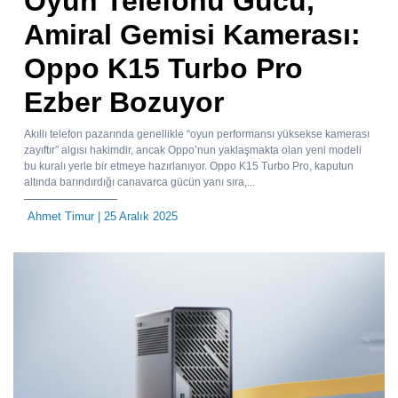
Oyun Telefonu Gücü,
Amiral Gemisi Kamerası:
Oppo K15 Turbo Pro
Ezber Bozuyor
Akıllı telefon pazarında genellikle “oyun performansı yüksekse kamerası
zayıftır” algısı hakimdir, ancak Oppo’nun yaklaşmakta olan yeni modeli
bu kuralı yerle bir etmeye hazırlanıyor. Oppo K15 Turbo Pro, kaputun
altında barındırdığı canavarca gücün yanı sıra,...
Ahmet Timur
| 25 Aralık 2025