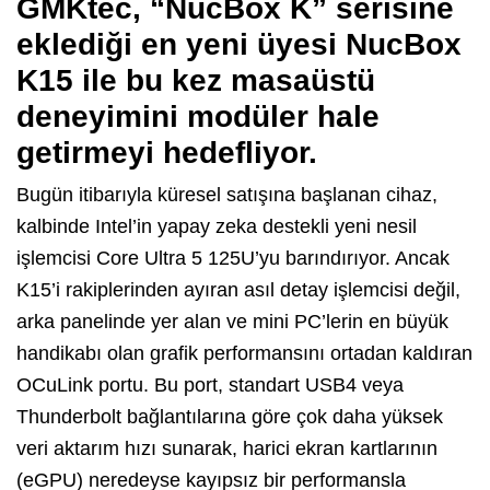
GMKtec,
“NucBox K” serisine
eklediği en yeni üyesi
NucBox
K15
ile bu kez masaüstü
deneyimini modüler hale
getirmeyi hedefliyor.
Bugün itibarıyla küresel satışına başlanan cihaz,
kalbinde Intel’in yapay zeka destekli yeni nesil
işlemcisi
Core Ultra 5 125U
’yu barındırıyor.
Ancak
K15’i rakiplerinden ayıran asıl detay işlemcisi değil,
arka panelinde yer alan ve mini PC’lerin en büyük
handikabı olan grafik performansını ortadan kaldıran
OCuLink
portu.
Bu port,
standart USB4 veya
Thunderbolt bağlantılarına göre çok daha yüksek
veri aktarım hızı sunarak,
harici ekran kartlarının
(eGPU) neredeyse kayıpsız bir performansla