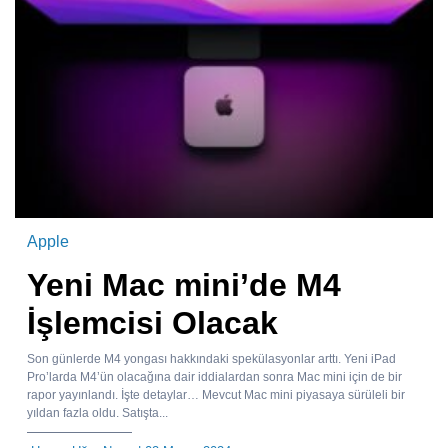
Apple
Yeni Mac mini’de M4
İşlemcisi Olacak
Son günlerde M4 yongası hakkındaki spekülasyonlar arttı. Yeni iPad
Pro’larda M4’ün olacağına dair iddialardan sonra Mac mini için de bir
rapor yayınlandı. İşte detaylar… Mevcut Mac mini piyasaya sürüleli bir
yıldan fazla oldu. Satışta...