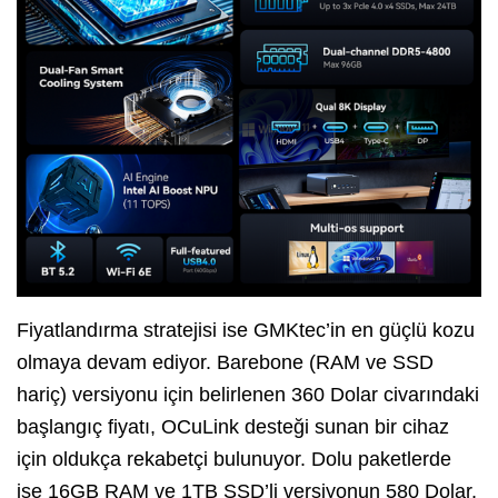
Fiyatlandırma stratejisi ise GMKtec’in en güçlü kozu
olmaya devam ediyor.
Barebone (RAM ve SSD
hariç) versiyonu için belirlenen 360 Dolar civarındaki
başlangıç fiyatı,
OCuLink desteği sunan bir cihaz
için oldukça rekabetçi bulunuyor.
Dolu paketlerde
ise 16GB RAM ve 1TB SSD’li versiyonun 580 Dolar,