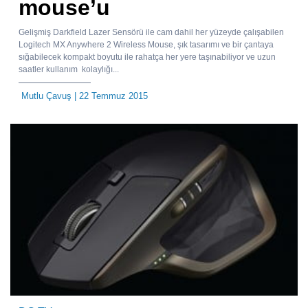
mouse’u
Gelişmiş Darkfield Lazer Sensörü ile cam dahil her yüzeyde çalışabilen
Logitech MX Anywhere 2 Wireless Mouse, şık tasarımı ve bir çantaya
sığabilecek kompakt boyutu ile rahatça her yere taşınabiliyor ve uzun
saatler kullanım kolaylığı...
Mutlu Çavuş
| 22 Temmuz 2015