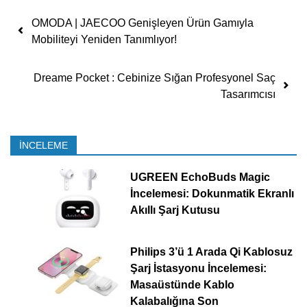
Yazı dolaşımı
OMODA | JAECOO Genişleyen Ürün Gamıyla
Mobiliteyi Yeniden Tanımlıyor!
Dreame Pocket : Cebinize Sığan Profesyonel Saç
Tasarımcısı
İNCELEME
UGREEN EchoBuds Magic
İncelemesi: Dokunmatik Ekranlı
Akıllı Şarj Kutusu
Philips 3’ü 1 Arada Qi Kablosuz
Şarj İstasyonu İncelemesi:
Masaüstünde Kablo
Kalabalığına Son