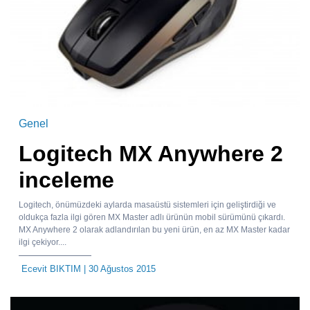
Genel
Logitech MX Anywhere 2
inceleme
Logitech, önümüzdeki aylarda masaüstü sistemleri için geliştirdiği ve
oldukça fazla ilgi gören MX Master adlı ürünün mobil sürümünü çıkardı.
MX Anywhere 2 olarak adlandırılan bu yeni ürün, en az MX Master kadar
ilgi çekiyor....
Ecevit BIKTIM
| 30 Ağustos 2015