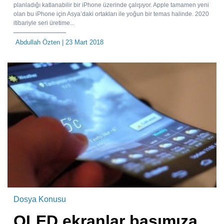
planladığı katlanabilir bir iPhone üzerinde çalışıyor. Apple tamamen yeni
olan bu iPhone için Asya’daki ortakları ile yoğun bir temas halinde. 2020
itibariyle seri üretime...
Abdullah Özten
| 23 Mart 2018
Dosya Konusu
OLED ekranlar başımıza