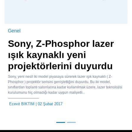
Genel
Sony, Z-Phosphor lazer
ışık kaynaklı yeni
projektörlerini duyurdu
Sony, yeni nesil iki model piyasaya sürerek lazer ışık kaynaklı ( Z-
Phosphor ) projektör serisini genişlettiğini duyurdu. Bu iki model,
sınıflardan toplantı salonlarına kadar kullanılmak üzere, lazer teknolojisi
kurulumunu hiç olmadığı kadar uygun maliyetli...
Ecevit BIKTIM
| 02 Şubat 2017