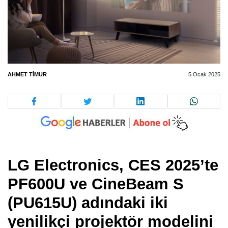
AHMET TIMUR
5 Ocak 2025
LG Electronics, CES 2025’te
PF600U ve CineBeam S
(PU615U) adındaki iki
yenilikçi projektör modelini