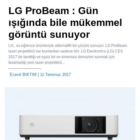
LG ProBeam : Gün
ışığında bile mükemmel
görüntü sunuyor
LG, ev eğlence ürünleriyle alternatifli bir çözüm sunuyor. LG ProBeam
lazer projektörü ise bunlardan sadece biri. LG Electronics (LG) CES
2017’de tanıttığı ve eşsiz bir ev sineması deneyimi sunmak için
tasarladığı yeni lazer projektörü...
Ecevit BIKTIM
| 11 Temmuz 2017