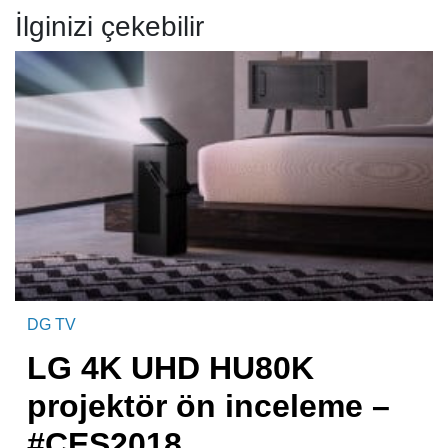
İlginizi çekebilir
DG TV
LG 4K UHD HU80K
projektör ön inceleme –
#CES2018