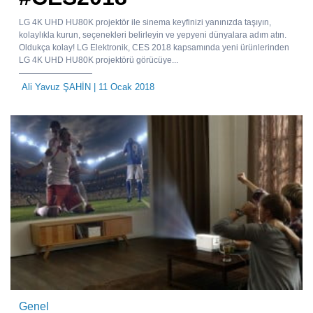
LG 4K UHD HU80K projektör ile sinema keyfinizi yanınızda taşıyın,
kolaylıkla kurun, seçenekleri belirleyin ve yepyeni dünyalara adım atın.
Oldukça kolay! LG Elektronik, CES 2018 kapsamında yeni ürünlerinden
LG 4K UHD HU80K projektörü görücüye...
Ali Yavuz ŞAHİN
| 11 Ocak 2018
Genel