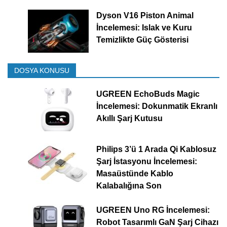
Dyson V16 Piston Animal
İncelemesi: Islak ve Kuru
Temizlikte Güç Gösterisi
DOSYA KONUSU
UGREEN EchoBuds Magic
İncelemesi: Dokunmatik Ekranlı
Akıllı Şarj Kutusu
Philips 3’ü 1 Arada Qi Kablosuz
Şarj İstasyonu İncelemesi:
Masaüstünde Kablo
Kalabalığına Son
UGREEN Uno RG İncelemesi:
Robot Tasarımlı GaN Şarj Cihazı