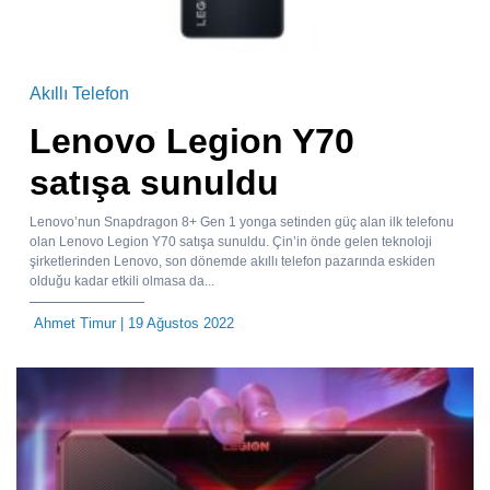
Akıllı Telefon
Lenovo Legion Y70
satışa sunuldu
Lenovo’nun Snapdragon 8+ Gen 1 yonga setinden güç alan ilk telefonu
olan Lenovo Legion Y70 satışa sunuldu. Çin’in önde gelen teknoloji
şirketlerinden Lenovo, son dönemde akıllı telefon pazarında eskiden
olduğu kadar etkili olmasa da...
Ahmet Timur
| 19 Ağustos 2022