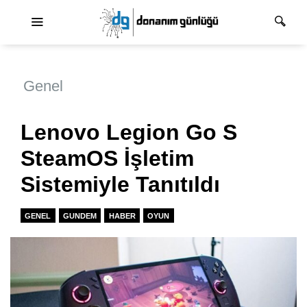
Ana dolaşım
Genel
Lenovo Legion Go S
SteamOS İşletim
Sistemiyle Tanıtıldı
GENEL
GUNDEM
HABER
OYUN