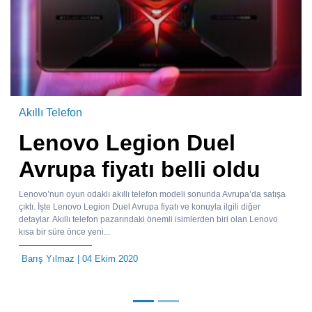
Akıllı Telefon
Lenovo Legion Duel
Avrupa fiyatı belli oldu
Lenovo’nun oyun odaklı akıllı telefon modeli sonunda Avrupa’da satışa
çıktı. İşte Lenovo Legion Duel Avrupa fiyatı ve konuyla ilgili diğer
detaylar. Akıllı telefon pazarındaki önemli isimlerden biri olan Lenovo
kısa bir süre önce yeni...
Barış Yılmaz
| 04 Ekim 2020