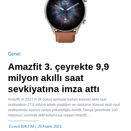
Genel
Amazfit 3. çeyrekte 9,9
milyon akıllı saat
sevkiyatına imza attı
Amazfit ’in 2021’in ilk dokuz ayındaki toplam küresel akıllı saat
sevkiyatının 27,8 milyon adete ulaştığını ve markanın küresel akıllı saat
sevkiyatında üçüncü sıraya yükseldiğini belirtti. Dünya genelinde 100
milyonun üzerinde aktif kullanıcıya ulaşan Amazfit...
Ecevit BIKTIM
| 29 Aralık 2021