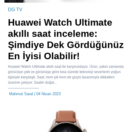
DG TV
Huawei Watch Ultimate
akıllı saat inceleme:
Şimdiye Dek Gördüğünüz
En İyisi Olabilir!
Huawei Watch Ultimate akıllı saat ile karşınızdayız. Ürün, yakın zamanda
görücüye çıktı ve görünüşe göre kısa sürede teknoloji severlerin yoğun
ilgisiyle karşılaştı. Saat, hem şık hem de güçlü tasarımıyla dikkatleri
üzerine çekiyor. Saatin doğal...
Mahmut Saral
| 04 Nisan 2023