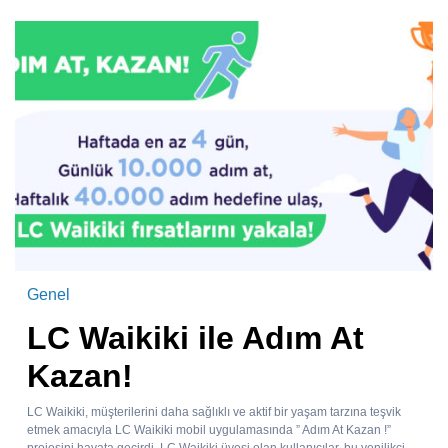
Genel
LC Waikiki ile Adım At
Kazan!
LC Waikiki, müşterilerini daha sağlıklı ve aktif bir yaşam tarzına teşvik
etmek amacıyla LC Waikiki mobil uygulamasında ” Adım At Kazan !”
projesini hayata geçirdi. LC Waikiki üyesi olan kullanıcılar, bu yenilikçi