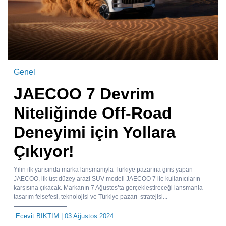
Genel
JAECOO 7 Devrim
Niteliğinde Off-Road
Deneyimi için Yollara
Çıkıyor!
Yılın ilk yarısında marka lansmanıyla Türkiye pazarına giriş yapan
JAECOO, ilk üst düzey arazi SUV modeli JAECOO 7 ile kullanıcıların
karşısına çıkacak. Markanın 7 Ağustos’ta gerçekleştireceği lansmanla
tasarım felsefesi, teknolojisi ve Türkiye pazarı stratejisi...
Ecevit BIKTIM
| 03 Ağustos 2024