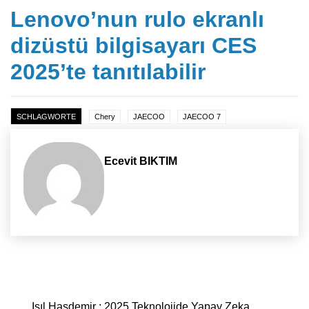
Lenovo’nun rulo ekranlı
dizüstü bilgisayarı CES
2025’te tanıtılabilir
SCHLAGWORTE
Chery
JAECOO
JAECOO 7
Ecevit BIKTIM
Yazı dolaşımı
Işıl Hasdemir : 2025 Teknolojide Yapay Zeka