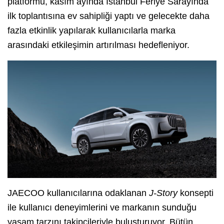
platformu, kasım ayında İstanbul Feriye Sarayında
ilk toplantısına ev sahipliği yaptı ve gelecekte daha
fazla etkinlik yapılarak kullanıcılarla marka
arasındaki etkileşimin artırılması hedefleniyor.
JAECOO kullanıcılarına odaklanan
J-Story
konsepti
ile kullanıcı deneyimlerini ve markanın sunduğu
yaşam tarzını takipçileriyle buluşturuyor. Bütün