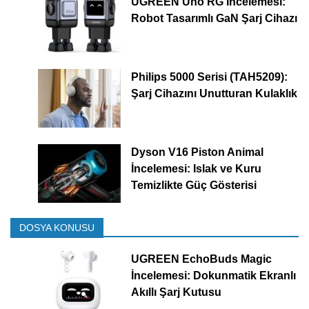
UGREEN Uno RG İncelemesi:
Robot Tasarımlı GaN Şarj Cihazı
Philips 5000 Serisi (TAH5209):
Şarj Cihazını Unutturan Kulaklık
Dyson V16 Piston Animal
İncelemesi: Islak ve Kuru
Temizlikte Güç Gösterisi
DOSYA KONUSU
UGREEN EchoBuds Magic
İncelemesi: Dokunmatik Ekranlı
Akıllı Şarj Kutusu