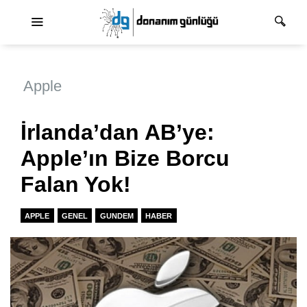
Ana dolaşım
Apple
İrlanda’dan AB’ye:
Apple’ın Bize Borcu
Falan Yok!
APPLE
GENEL
GUNDEM
HABER