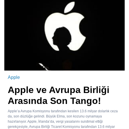
Apple
Apple ve Avrupa Birliği
Arasında Son Tango!
Apple’a Avrupa Komisyonu tarafından kesilen 13.6 milyar dolarlık ceza
da, son düzlüğe gelindi. Büyük Elma, son kozunu oynamaya
hazırlanıyor. Apple, İrlanda’da, vergi yasalarını suistimal ettiği
gerekçesiyle, Avrupa Birliği Ticaret Komisyonu tarafından 13.6 milyar