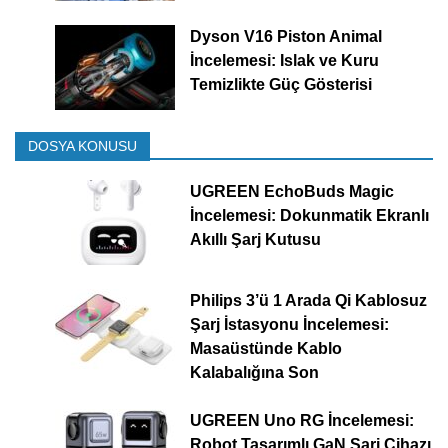
Dyson V16 Piston Animal
İncelemesi: Islak ve Kuru
Temizlikte Güç Gösterisi
DOSYA KONUSU
UGREEN EchoBuds Magic
İncelemesi: Dokunmatik Ekranlı
Akıllı Şarj Kutusu
Philips 3’ü 1 Arada Qi Kablosuz
Şarj İstasyonu İncelemesi:
Masaüstünde Kablo
Kalabalığına Son
UGREEN Uno RG İncelemesi:
Robot Tasarımlı GaN Şarj Cihazı