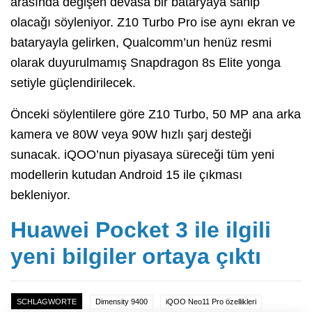
arasında değişen devasa bir bataryaya sahip
olacağı söyleniyor. Z10 Turbo Pro ise aynı ekran ve
bataryayla gelirken, Qualcomm’un henüz resmi
olarak duyurulmamış Snapdragon 8s Elite yonga
setiyle güçlendirilecek.
Önceki söylentilere göre Z10 Turbo, 50 MP ana arka
kamera ve 80W veya 90W hızlı şarj desteği
sunacak. iQOO’nun piyasaya süreceği tüm yeni
modellerin kutudan Android 15 ile çıkması
bekleniyor.
Huawei Pocket 3 ile ilgili
yeni bilgiler ortaya çıktı
SCHLAGWORTE
Dimensity 9400
iQOO Neo11 Pro özellikleri