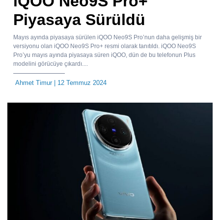
iQOO Neo9S Pro+
Piyasaya Sürüldü
Mayıs ayında piyasaya sürülen iQOO Neo9S Pro’nun daha gelişmiş bir
versiyonu olan iQOO Neo9S Pro+ resmi olarak tanıtıldı. iQOO Neo9S
Pro’yu mayıs ayında piyasaya süren iQOO, dün de bu telefonun Plus
modelini görücüye çıkardı....
Ahmet Timur
| 12 Temmuz 2024