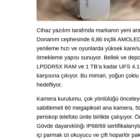
Cihaz yazılım tarafında markanın yeni ara
Donanım cephesinde 6,86 inçlik AMOLED
yenileme hızı ve oyunlarda yüksek kare/s
örnekleme yapısı sunuyor. Bellek ve depo
LPDDR5X RAM ve 1 TB’a kadar UFS 4.1 de
karşısına çıkıyor. Bu mimari, yoğun çokl
hedefliyor.
Kamera kurulumu, çok yönlülüğü önceleyen
sabitlemeli 60 megapiksel ana kamera, 5
periskop telefoto ünite birlikte çalışıyor.
Gövde dayanıklılığı IP68/69 sertifikalarıyl
içi parmak izi okuyucu ve çift hoparlör pa