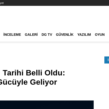
yet
Ana dolaşım
İNCELEME
GALERI
DG TV
GÜVENLIK
YAZILIM
OYUN
Etkinlik Ara
arihi Belli Oldu:
Gücüyle Geliyor