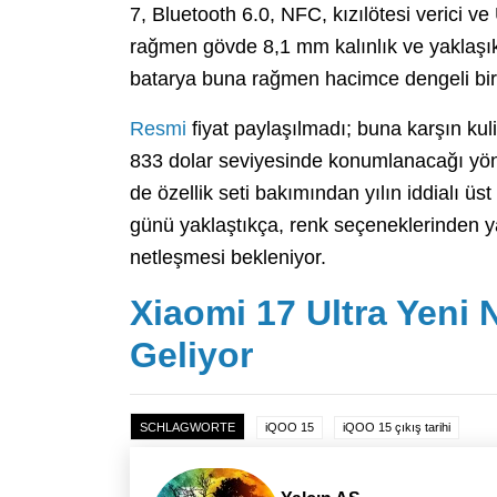
7, Bluetooth 6.0, NFC, kızılötesi verici 
rağmen gövde 8,1 mm kalınlık ve yaklaşık
batarya buna rağmen hacimce dengeli bir
Resmi
fiyat paylaşılmadı; buna karşın ku
833 dolar seviyesinde konumlanacağı yö
de özellik seti bakımından yılın iddialı üst
günü yaklaştıkça, renk seçeneklerinden ya
netleşmesi bekleniyor.
Xiaomi 17 Ultra Yeni 
Geliyor
SCHLAGWORTE
iQOO 15
iQOO 15 çıkış tarihi