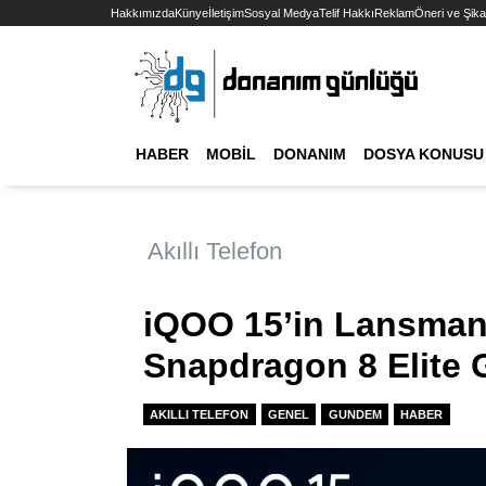
Hakkımızda
Künye
İletişim
Sosyal Medya
Telif Hakkı
Reklam
Öneri ve Şika
HABER
MOBIL
DONANIM
DOSYA KONUSU
Akıllı Telefon
iQOO 15’in Lansman T
Snapdragon 8 Elite 
AKILLI TELEFON
GENEL
GUNDEM
HABER