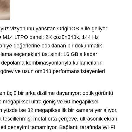
yüz vizyonunu yansıtan OriginOS 6 ile geliyor.
 M14 LTPO panel; 2K çözünürlük, 144 Hz
aniye değerlerine odaklanan bir dokunmatik
lama seçenekleri üst sınıf: 16 GB’a kadar
polama kombinasyonlarıyla kullanıcıların
u görev ve uzun ömürlü performans isteyenleri
 üçlü bir arka dizilime dayanıyor: optik görüntü
0 megapiksel ultra geniş ve 50 megapiksel
 Ön yüzde ise 32 megapiksellik bir kamera yer alıyor.
a tescillenmiş; metal orta çerçeve, ultrasonik ekran
keti deneyimi tamamlıyor. Bağlantı tarafında Wi-Fi