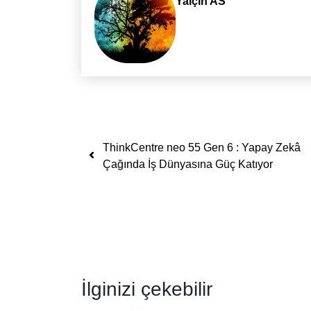
Yalçın AS
Yazı dolaşımı
ThinkCentre neo 55 Gen 6 : Yapay Zekâ
Çağında İş Dünyasına Güç Katıyor
İlginizi çekebilir