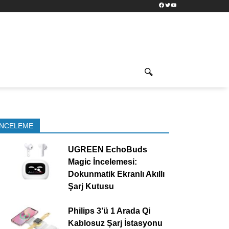
Facebook
Twitter
YouTube
İNCELEME
UGREEN EchoBuds
Magic İncelemesi:
Dokunmatik Ekranlı Akıllı
Şarj Kutusu
Philips 3’ü 1 Arada Qi
Kablosuz Şarj İstasyonu