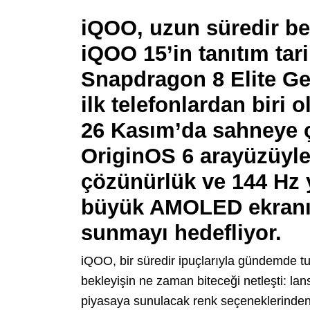
iQOO, uzun süredir be
iQOO 15’in tanıtım tar
Snapdragon 8 Elite Ge
ilk telefonlardan biri 
26 Kasım’da sahneye ç
OriginOS 6 arayüzüyle
çözünürlük ve 144 Hz 
büyük AMOLED ekranıy
sunmayı hedefliyor.
iQOO, bir süredir ipuçlarıyla gündemde tu
bekleyişin ne zaman biteceği netleşti: la
piyasaya sunulacak renk seçeneklerinden 