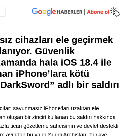
ız cihazları ele geçirmek
lanıyor.
Güvenlik
 zamanda hala iOS 18.4 ile
nan iPhone’lara kötü
DarkSword” adlı bir saldırı
cılar; savunmasız iPhone’ları uzaktan ele
an oluşan bir zinciri kullanan bu saldırı hakkında
azla ticari gözetleme satıcısının ve devlet destekli
ım ayından bu yana Suudi Arabistan, Türkiye,