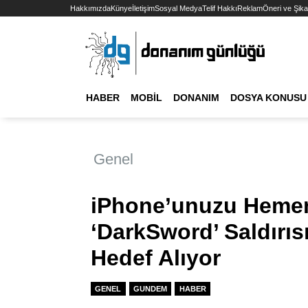
Hakkımızda
Künye
İletişim
Sosyal Medya
Telif Hakkı
Reklam
Öneri ve Şika
HABER
MOBIL
DONANIM
DOSYA KONUSU
Genel
iPhone’unuzu Hemen
‘DarkSword’ Saldırıs
Hedef Alıyor
GENEL
GUNDEM
HABER