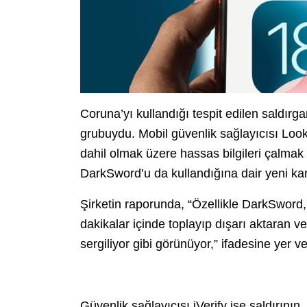
Coruna’yı kullandığı tespit edilen saldırg
grubuydu.
Mobil güvenlik sağlayıcısı Loo
dahil olmak üzere hassas bilgileri çalmak 
DarkSword’u da kullandığına dair yeni kanı
Şirketin raporunda, “Özellikle DarkSword,
dakikalar içinde toplayıp dışarı aktaran v
sergiliyor gibi görünüyor,” ifadesine yer ver
Güvenlik sağlayıcısı iVerify ise saldırının,