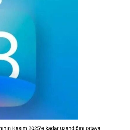
mının Kasım 2025’e kadar uzandığını ortaya