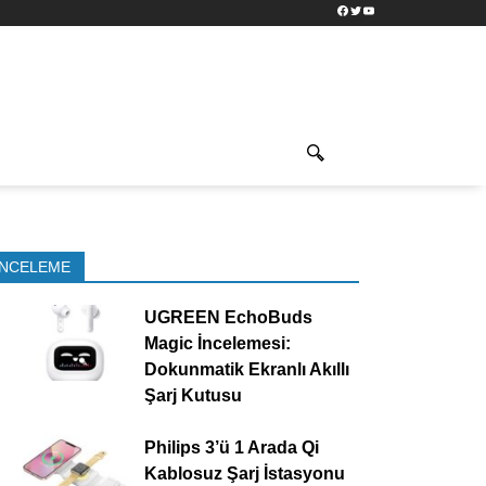
Facebook
Twitter
YouTube
İNCELEME
UGREEN EchoBuds
Magic İncelemesi:
Dokunmatik Ekranlı Akıllı
Şarj Kutusu
Philips 3’ü 1 Arada Qi
Kablosuz Şarj İstasyonu