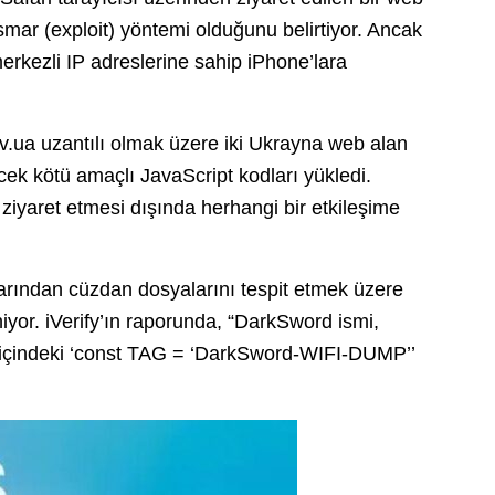
stismar (exploit) yöntemi olduğunu belirtiyor.
Ancak
rkezli IP adreslerine sahip iPhone’lara
gov.ua uzantılı olmak üzere iki Ukrayna web alan
cek kötü amaçlı JavaScript kodları yükledi.
 ziyaret etmesi dışında herhangi bir etkileşime
arından cüzdan dosyalarını tespit etmek üzere
niyor.
iVerify’ın raporunda, “DarkSword ismi,
n içindeki ‘const TAG = ‘DarkSword-WIFI-DUMP’’