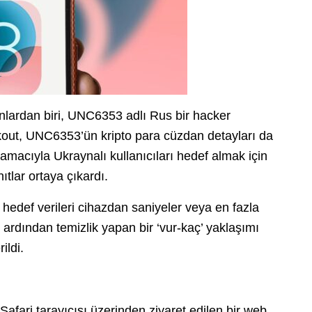
anlardan biri, UNC6353 adlı Rus bir hacker
kout, UNC6353’ün kripto para cüzdan detayları da
amacıyla Ukraynalı kullanıcıları hedef almak için
tlar ortaya çıkardı.
 hedef verileri cihazdan saniyeler veya en fazla
e ardından temizlik yapan bir ‘vur-kaç’ yaklaşımı
ildi.
 Safari tarayıcısı üzerinden ziyaret edilen bir web