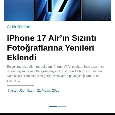
Akıllı Telefon
iPhone 17 Air’ın Sızıntı
Fotoğraflarına Yenileri
Eklendi
En çok merak edilen model olan iPhone 17 Air’ın süper ince tasarımını
ortaya koyan iki yeni fotoğraf ortaya çıktı. iPhone 17’lerin sızıntılarına
iyice alıştık. Yeni bir sızıntı görsel veya video paylaşıldığı zaman da
şaşırtıcı...
Hasan Uğur Nayır
| 21 Mayıs 2025