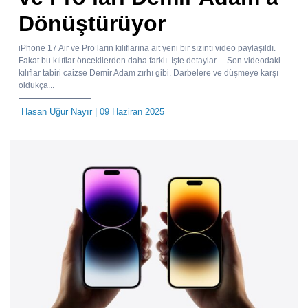
Dönüştürüyor
iPhone 17 Air ve Pro’ların kılıflarına ait yeni bir sızıntı video paylaşıldı.
Fakat bu kılıflar öncekilerden daha farklı. İşte detaylar… Son videodaki
kılıflar tabiri caizse Demir Adam zırhı gibi. Darbelere ve düşmeye karşı
oldukça...
Hasan Uğur Nayır
| 09 Haziran 2025