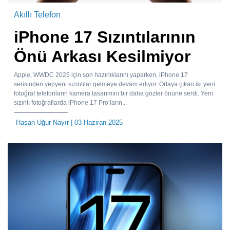
Akıllı Telefon
iPhone 17 Sızıntılarının
Önü Arkası Kesilmiyor
Apple, WWDC 2025 için son hazırlıklarını yaparken, iPhone 17
serisinden yepyeni sızıntılar gelmeye devam ediyor. Ortaya çıkan iki yeni
fotoğraf telefonların kamera tasarımını bir daha gözler önüne serdi. Yeni
sızıntı fotoğraflarda iPhone 17 Pro’ların...
Hasan Uğur Nayır
| 03 Haziran 2025