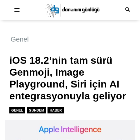
Ana dolaşım
Genel
iOS 18.2’nin tam sürü
Genmoji, Image
Playground, Siri için AI
entegrasyonuyla geliyor
GENEL
GUNDEM
HABER