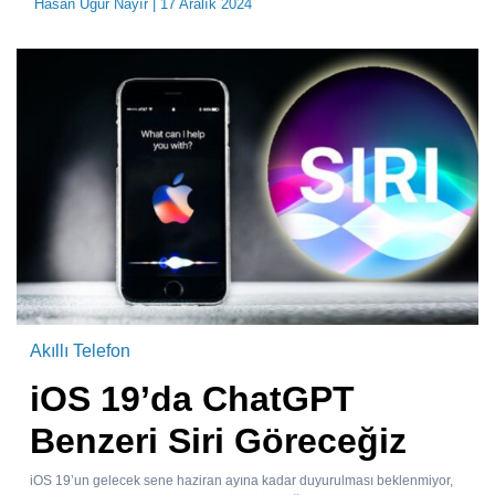
Hasan Uğur Nayır
| 17 Aralık 2024
Akıllı Telefon
iOS 19’da ChatGPT
Benzeri Siri Göreceğiz
iOS 19’un gelecek sene haziran ayına kadar duyurulması beklenmiyor,