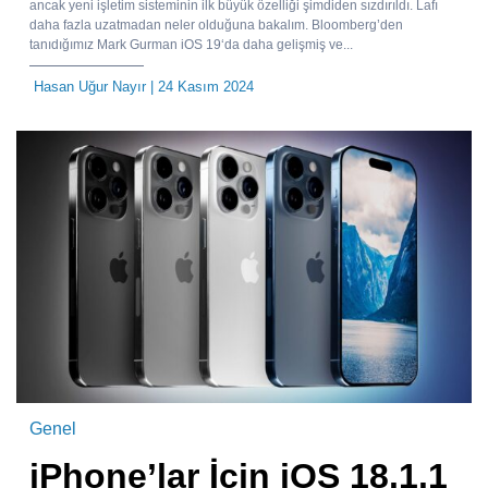
ancak yeni işletim sisteminin ilk büyük özelliği şimdiden sızdırıldı. Lafı
daha fazla uzatmadan neler olduğuna bakalım. Bloomberg’den
tanıdığımız Mark Gurman iOS 19‘da daha gelişmiş ve...
Hasan Uğur Nayır
| 24 Kasım 2024
Genel
iPhone’lar İçin iOS 18.1.1