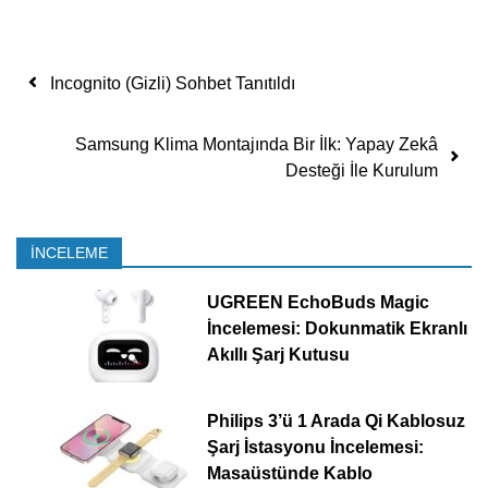
Yazı dolaşımı
Incognito (Gizli) Sohbet Tanıtıldı
Samsung Klima Montajında Bir İlk: Yapay Zekâ
Desteği İle Kurulum
İNCELEME
UGREEN EchoBuds Magic
İncelemesi: Dokunmatik Ekranlı
Akıllı Şarj Kutusu
Philips 3’ü 1 Arada Qi Kablosuz
Şarj İstasyonu İncelemesi:
Masaüstünde Kablo