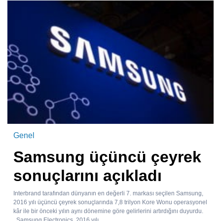
Genel
Samsung üçüncü çeyrek
sonuçlarını açıkladı
Interbrand tarafından dünyanın en değerli 7. markası seçilen Samsung,
2016 yılı üçüncü çeyrek sonuçlarında 7,8 trilyon Kore Wonu operasyonel
kâr ile bir önceki yılın aynı dönemine göre gelirlerini artırdığını duyurdu.
Samsung Electronics, 2016 yılı...