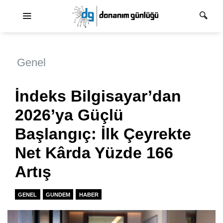
Ana dolaşım
Genel
İndeks Bilgisayar’dan
2026’ya Güçlü
Başlangıç: İlk Çeyrekte
Net Kârda Yüzde 166
Artış
GENEL
GUNDEM
HABER