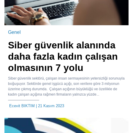
Genel
Siber güvenlik alanında
daha fazla kadın çalışan
olmasının 7 yolu
Siber güvenlik sektörü, çalışan insan sermayesinin yetersizliği sorunuyla
boğuşuyor. Sektörde genel işgücü açığı, son verilere göre 3 milyonun
üzerine çıkmış durumda. Çalışan açığının büyüklüğü ve özellikle de
kadın çalışan açığına rağmen firmaların yalnızca yüzde...
Ecevit BIKTIM
| 21 Kasım 2023