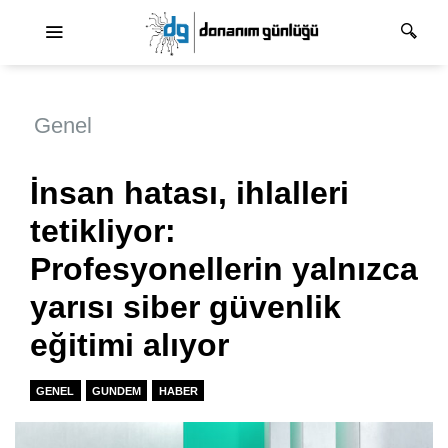
Ana dolaşım
Genel
İnsan hatası, ihlalleri
tetikliyor:
Profesyonellerin yalnızca
yarısı siber güvenlik
eğitimi alıyor
GENEL
GUNDEM
HABER