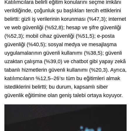
Katılımcılara belirli eğitim konularını seçme imkânı
verildiğinde, çoğunluk şu başlıkları tercih ettiklerini
belirtti: gizli iş verilerinin korunması (%47,3); internet
ve web güvenliği (%52,8); hesap ve şifre güvenliği
(%52,3); mobil cihaz güvenliği (%51,5); e-posta
güvenliği (%40,5); sosyal medya ve mesajlaşma
uygulamalarının güvenli kullanımı (%38,5); güvenli
uzaktan çalışma (%39,0) ve chatbot gibi yapay zekâ
tabanlı hizmetlerin güvenli kullanımı (%20,3). Ayrıca,
katılımcıların %12,5–26’sı tüm bu eğitimleri almak
istediklerini belirtti; bu durum, kapsamlı siber
güvenlik eğitimine olan geniş talebi ortaya koyuyor.