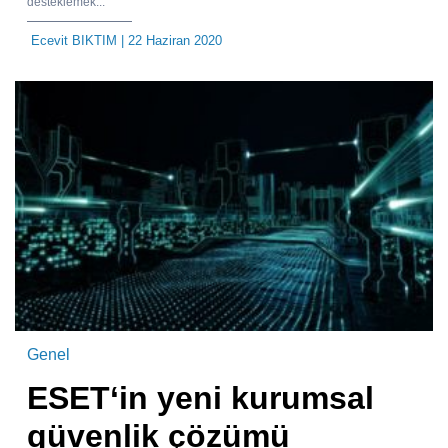
desteklemek...
Ecevit BIKTIM
| 22 Haziran 2020
Genel
ESET‘in yeni kurumsal
güvenlik çözümü