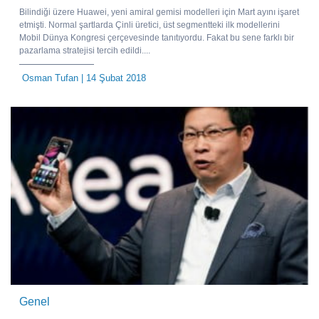
Bilindiği üzere Huawei, yeni amiral gemisi modelleri için Mart ayını işaret
etmişti. Normal şartlarda Çinli üretici, üst segmentteki ilk modellerini
Mobil Dünya Kongresi çerçevesinde tanıtıyordu. Fakat bu sene farklı bir
pazarlama stratejisi tercih edildi....
Osman Tufan
| 14 Şubat 2018
Genel