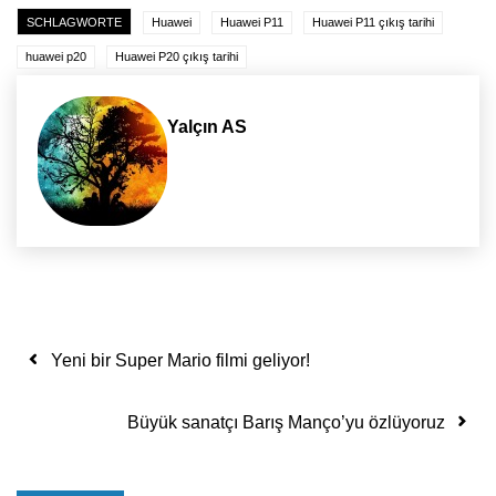
SCHLAGWORTE
Huawei
Huawei P11
Huawei P11 çıkış tarihi
huawei p20
Huawei P20 çıkış tarihi
Yalçın AS
Yazı dolaşımı
Yeni bir Super Mario filmi geliyor!
Büyük sanatçı Barış Manço’yu özlüyoruz