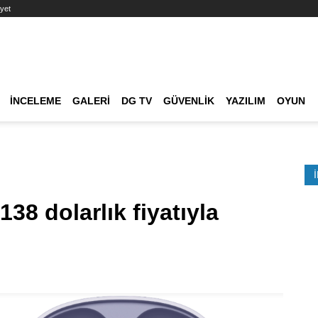
yet
Ana dolaşım
İNCELEME
GALERI
DG TV
GÜVENLIK
YAZILIM
OYUN
Etkinlik Ara
38 dolarlık fiyatıyla