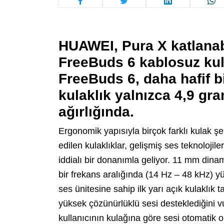
HUAWEI, Pura X katlanabil
FreeBuds 6 kablosuz kulak
FreeBuds 6, daha hafif b
kulaklık yalnızca 4,9 gr
ağırlığında.
Ergonomik yapısıyla birçok farklı kulak ş
edilen kulaklıklar, gelişmiş ses teknoloji
iddialı bir donanımla geliyor. 11 mm din
bir frekans aralığında (14 Hz – 48 kHz) yü
ses ünitesine sahip ilk yarı açık kulaklık 
yüksek çözünürlüklü sesi desteklediğini vur
kullanıcının kulağına göre sesi otomatik 