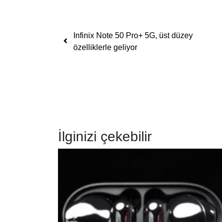
Yazı dolaşımı
Infinix Note 50 Pro+ 5G, üst düzey
özelliklerle geliyor
İlginizi çekebilir