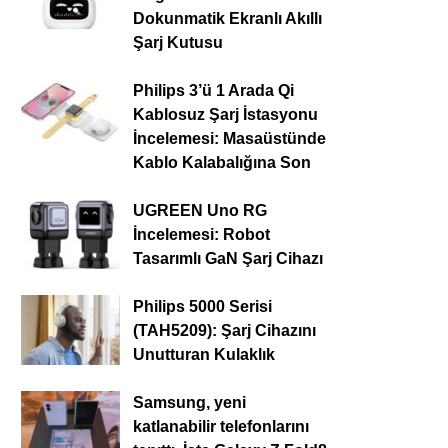
Dokunmatik Ekranlı Akıllı
Şarj Kutusu
Philips 3’ü 1 Arada Qi
Kablosuz Şarj İstasyonu
İncelemesi: Masaüstünde
Kablo Kalabalığına Son
UGREEN Uno RG
İncelemesi: Robot
Tasarımlı GaN Şarj Cihazı
Philips 5000 Serisi
(TAH5209): Şarj Cihazını
Unutturan Kulaklık
Samsung, yeni
katlanabilir telefonlarını