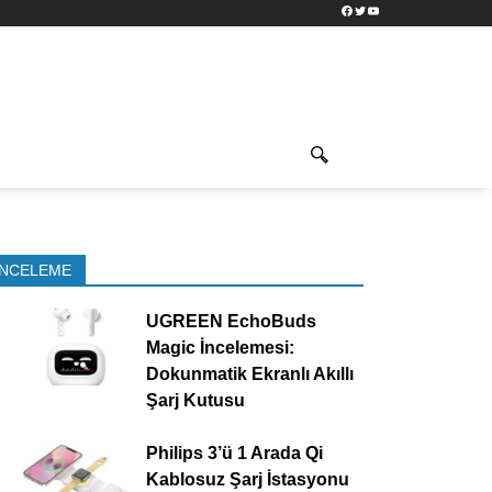
Facebook
Twitter
YouTube
İNCELEME
UGREEN EchoBuds
Magic İncelemesi:
Dokunmatik Ekranlı Akıllı
Şarj Kutusu
Philips 3’ü 1 Arada Qi
Kablosuz Şarj İstasyonu