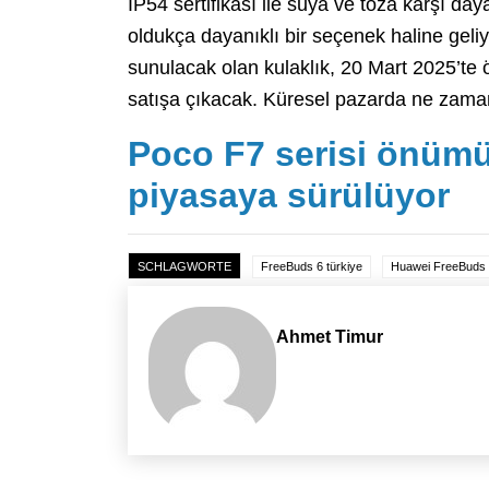
IP54 sertifikası ile suya ve toza karşı da
oldukça dayanıklı bir seçenek haline geliyo
sunulacak olan kulaklık, 20 Mart 2025’te ö
satışa çıkacak. Küresel pazarda ne zaman 
Poco F7 serisi önümü
piyasaya sürülüyor
SCHLAGWORTE
FreeBuds 6 türkiye
Huawei FreeBuds 6 
Ahmet Timur