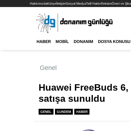
Hakkımızda
Künye
İletişim
Sosyal Medya
Telif Hakkı
Reklam
Öneri ve Şika
HABER
MOBIL
DONANIM
DOSYA KONUSU
Genel
Huawei FreeBuds 6, 1
satışa sunuldu
GENEL
GUNDEM
HABER