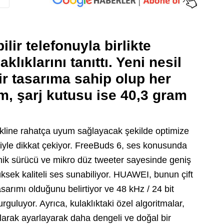
ir telefonuyla birlikte
lıklarını tanıttı. Yeni nesil
ir tasarıma sahip olup her
am, şarj kutusu ise 40,3 gram
ekline rahatça uyum sağlayacak şekilde optimize
leriyle dikkat çekiyor. FreeBuds 6, ses konusunda
amik sürücü ve mikro düz tweeter sayesinde geniş
ksek kaliteli ses sunabiliyor. HUAWEI, bunun çift
tasarımı olduğunu belirtiyor ve 48 kHz / 24 bit
guluyor. Ayrıca, kulaklıktaki özel algoritmalar,
olarak ayarlayarak daha dengeli ve doğal bir