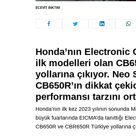
ECEVIT BIKTIM
Honda’nın Electronic C
ilk modelleri olan CB
yollarına çıkıyor. Neo
CB650R’ın dikkat çekic
performansı tarzını o
Honda’nın ilk kez 2023 yılının sonunda M
büyük fuarlarında EICMA’da tanıttığı Elect
CB650R ve CBR650R Türkiye yollarına çı