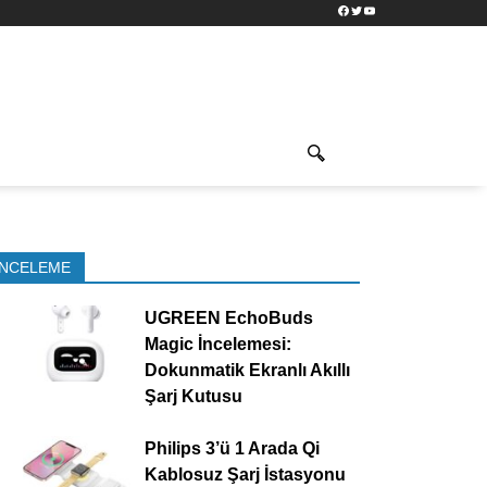
Facebook
Twitter
YouTube
İNCELEME
UGREEN EchoBuds
Magic İncelemesi:
Dokunmatik Ekranlı Akıllı
Şarj Kutusu
Philips 3’ü 1 Arada Qi
Kablosuz Şarj İstasyonu