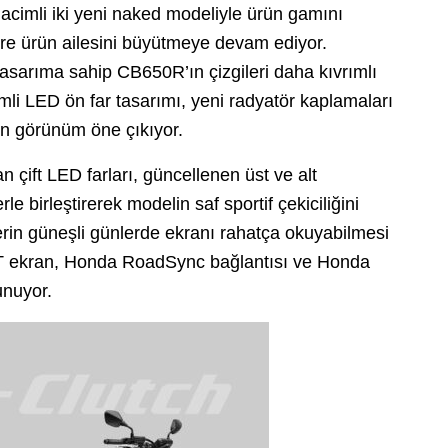
acimli iki yeni naked modeliyle ürün gamını
öre ürün ailesini büyütmeye devam ediyor.
sarıma sahip CB650R’ın çizgileri daha kıvrımlı
mli LED ön far tasarımı, yeni radyatör kaplamaları
n görünüm öne çıkıyor.
çift LED farları, güncellenen üst ve alt
e birleştirerek modelin saf sportif çekiciliğini
erin güneşli günlerde ekranı rahatça okuyabilmesi
 TFT ekran, Honda RoadSync bağlantısı ve Honda
unuyor.