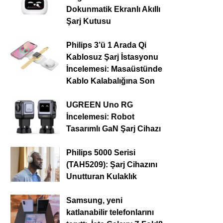
Dokunmatik Ekranlı Akıllı
Şarj Kutusu
Philips 3’ü 1 Arada Qi
Kablosuz Şarj İstasyonu
İncelemesi: Masaüstünde
Kablo Kalabalığına Son
UGREEN Uno RG
İncelemesi: Robot
Tasarımlı GaN Şarj Cihazı
Philips 5000 Serisi
(TAH5209): Şarj Cihazını
Unutturan Kulaklık
Samsung, yeni
katlanabilir telefonlarını