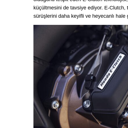
küçültmesini de tavsiye ediyor. E-Clutch, 
sürüşlerini daha keyifli ve heyecanlı hale g