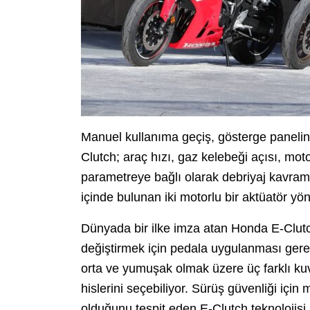
Manuel kullanıma geçiş, gösterge panelinde
Clutch; araç hızı, gaz kelebeği açısı, moto
parametreye bağlı olarak debriyaj kavram
içinde bulunan iki motorlu bir aktüatör yön
Dünyada bir ilke imza atan Honda E-Clutc
değiştirmek için pedala uygulanması gere
orta ve yumuşak olmak üzere üç farklı kuvv
hislerini seçebiliyor. Sürüş güvenliği için m
olduğunu tespit eden E-Clutch teknolojisi