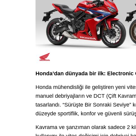
Honda’dan dünyada bir ilk: Electronic 
Honda mühendisliği ile geliştiren yeni vites 
manuel debriyajların ve DCT (Çift Kavrama
tasarlandı. “Sürüşte Bir Sonraki Seviye” ko
düzeyde sportiflik, konfor ve güvenli sürüş a
Kavrama ve şanzıman olarak sadece 2 kilo
kullanımı ile vites değişimi için debriyaj 