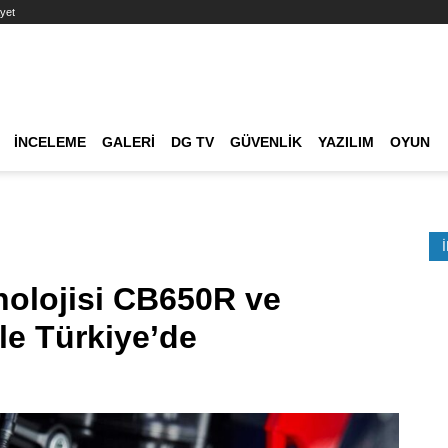
yet
Ana dolaşım
İNCELEME
GALERI
DG TV
GÜVENLIK
YAZILIM
OYUN
Etkinlik Ara
olojisi CB650R ve
le Türkiye’de