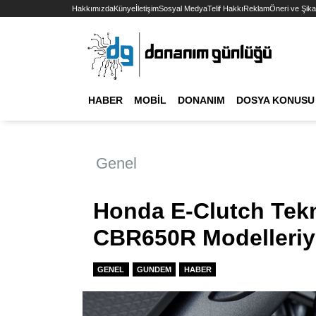
Hakkımızda
Künye
İletişim
Sosyal Medya
Telif Hakkı
Reklam
Öneri ve Şika
HABER
MOBIL
DONANIM
DOSYA KONUSU
Genel
Honda E-Clutch Tekn
CBR650R Modelleriy
GENEL
GUNDEM
HABER